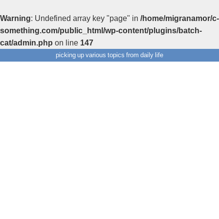
Warning
: Undefined array key "page" in
/home/migranamor/c-
something.com/public_html/wp-content/plugins/batch-
cat/admin.php
on line
147
picking up various topics from daily life