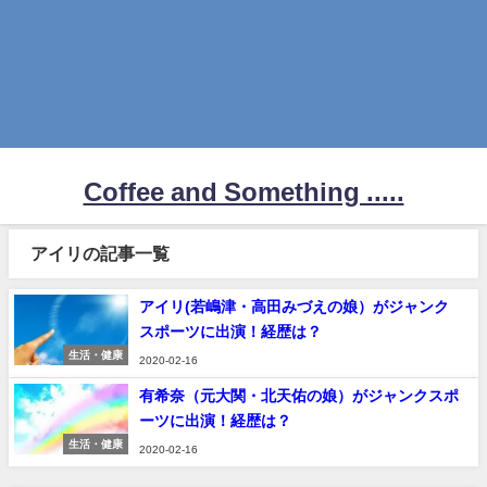
Coffee and Something .....
アイリの記事一覧
アイリ(若嶋津・高田みづえの娘）がジャンク
スポーツに出演！経歴は？
生活・健康
2020-02-16
有希奈（元大関・北天佑の娘）がジャンクスポ
ーツに出演！経歴は？
生活・健康
2020-02-16