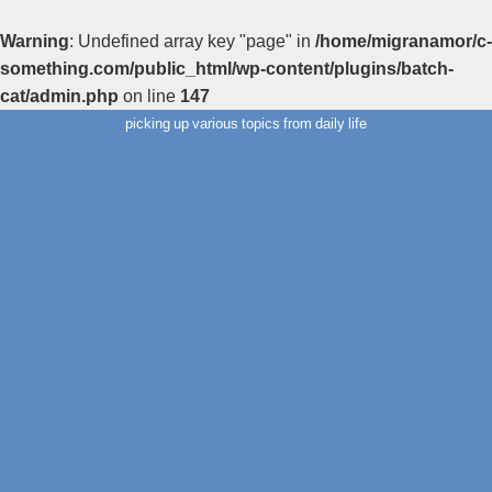
Warning
: Undefined array key "page" in
/home/migranamor/c-
something.com/public_html/wp-content/plugins/batch-
cat/admin.php
on line
147
picking up various topics from daily life