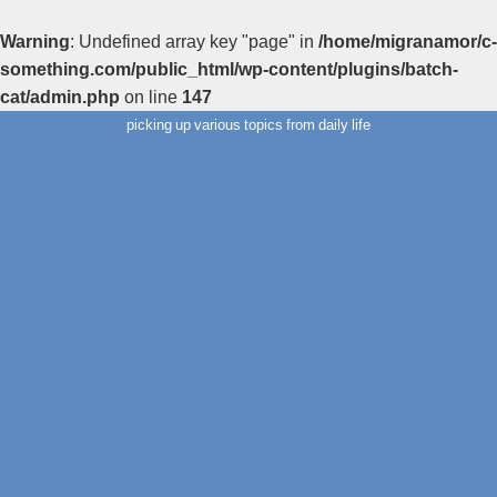
Warning
: Undefined array key "page" in
/home/migranamor/c-
something.com/public_html/wp-content/plugins/batch-
cat/admin.php
on line
147
picking up various topics from daily life