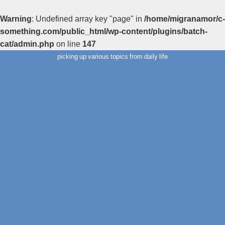
Warning
: Undefined array key "page" in
/home/migranamor/c-
something.com/public_html/wp-content/plugins/batch-
cat/admin.php
on line
147
picking up various topics from daily life