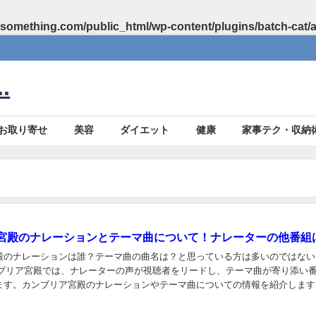
something.com/public_html/wp-content/plugins/batch-cat/
.
お取り寄せ
美容
ダイエット
健康
家事テク・収納
宮殿のナレーションとテーマ曲について！ナレーターの他番組
殿のナレーションは誰？テーマ曲の曲名は？と思っている方は多いのではない
ンブリア宮殿では、ナレーターの声が視聴者をリードし、テーマ曲が寄り添い
ます。カンブリア宮殿のナレーションやテーマ曲についての情報を紹介します
ナレーションは誰？ ナレーションのイメージ画...