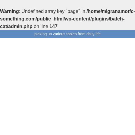
Warning
: Undefined array key "page" in
/home/migranamor/c-
something.com/public_html/wp-content/plugins/batch-
cat/admin.php
on line
147
picking up various topics from daily life