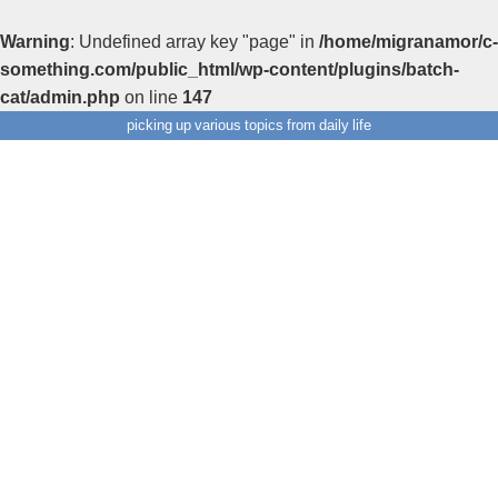
Warning
: Undefined array key "page" in
/home/migranamor/c-
something.com/public_html/wp-content/plugins/batch-
cat/admin.php
on line
147
picking up various topics from daily life