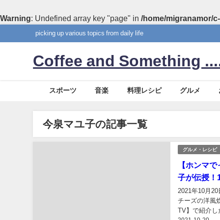
Warning
: Undefined array key "page" in
/home/migranamor/c-
picking up various topics from daily life
Coffee and Something ....