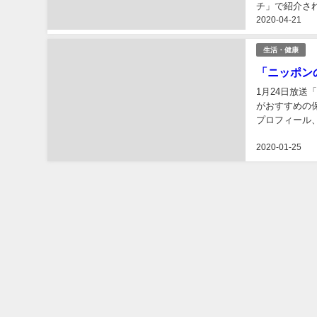
「あさイチ
で！
2020年4月
ートソースと
チ」で紹介さ
2020-04-21
についてまとめ
テレビ
「あさイチ
用！
2020年4月
トルトカレー
チ」で紹介さ
2020-04-21
タンのレシピに
生活・健康
「ニッポン
1月24日放