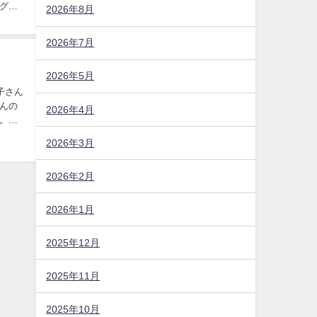
どころは？駐車場やアクセスは？
ザ
半夏生七夕夜市2026の日程・時間や屋台
は？駐車場やアクセスは？
が、ミ
イ
三条凧合戦2026の日程・時間や屋台は？駐
シピ
車場やアクセスは？
京都薪能2026の日程・時間や料金・当日券
ー使
は？演目や駐車場やアクセスは？
が、レ
アーカイブ
さイ
グラ
2026年8月
2026年7月
2026年5月
子さん