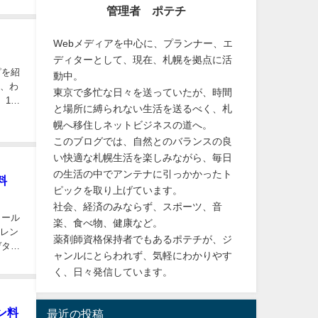
術
スマホ・家電
便利グッズ・アイデアグッズ
マユ
マ缶と
っか
【ホン
管理者 ポテチ
Webメディアを中心に、プランナー、エ
ディターとして、現在、札幌を拠点に活
ピを紹
動中。
理、わ
東京で多忙な日々を送っていたが、時間
 1個