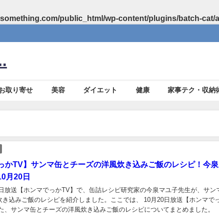
something.com/public_html/wp-content/plugins/batch-cat/
.