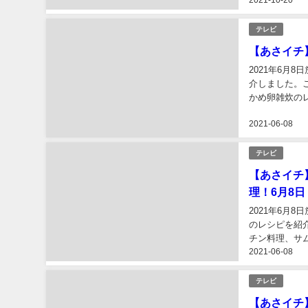
スポーツ
音楽
料理レシピ
グルメ
今泉マユ子の記事一覧
グルメ・レシピ
【ホンマで
子が伝授！1
2021年10
チーズの洋風炊
TV】で紹介
2021-10-20
マでっかTV】
テレビ
【あさイチ
2021年6月
介しました。
かめ卵雑炊のレ