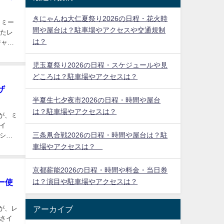
と場所に縛られない生活を送るべく、札
幌へ移住しネットビジネスの道へ。
このブログでは、自然とのバランスの良
い快適な札幌生活を楽しみながら、毎日
の生活の中でアンテナに引っかかったト
料
ピックを取り上げています。
社会、経済のみならず、スポーツ、音
ミール
楽、食べ物、健康など。
たレン
薬剤師資格保持者でもあるポテチが、ジ
ゲタン
ャンルにとらわれず、気軽にわかりやす
く、日々発信しています。
ン料
最近の投稿
きにゃんね大仁夏祭り2026の日程・花火時
トミー
間や屋台は？駐車場やアクセスや交通規制
したレ
は？
ジャン
児玉夏祭り2026の日程・スケジュールや見