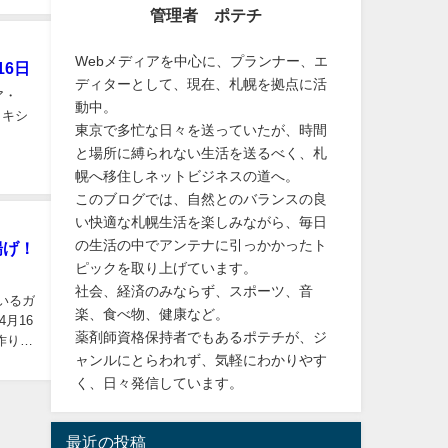
管理者 ポテチ
Webメディアを中心に、プランナー、エ
16日
ディターとして、現在、札幌を拠点に活
ア・
動中。
メキシ
東京で多忙な日々を送っていたが、時間
と場所に縛られない生活を送るべく、札
幌へ移住しネットビジネスの道へ。
このブログでは、自然とのバランスの良
い快適な札幌生活を楽しみながら、毎日
の生活の中でアンテナに引っかかったト
揚げ！
ピックを取り上げています。
社会、経済のみならず、スポーツ、音
ているガ
楽、食べ物、健康など。
月16
薬剤師資格保持者でもあるポテチが、ジ
作り
ャンルにとらわれず、気軽にわかりやす
く、日々発信しています。
最近の投稿