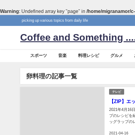
Warning
: Undefined array key "page" in
/home/migranamor/c-
picking up various topics from daily life
Coffee and Something ....
スポーツ
音楽
料理レシピ
グルメ
卵料理の記事一覧
テレビ
【ZIP】
2021年4月
プのレシピを紹
ッグラップの
方）！ 材料 ト
2021-04-16