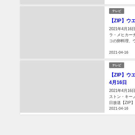
テレビ
【ZIP】
2021年4月
ラ・メヒカーナ
コの卵料理、
【ZIP】ウエ
2021-04-16
テレビ
【ZIP】
4月16日
2021年4月1
ストン・キー
日放送【ZI
2021-04-16
方）についてま