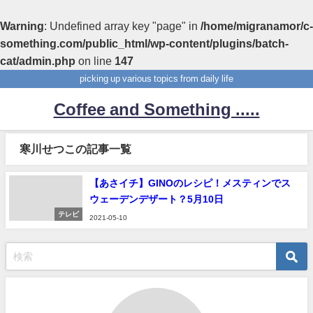
Warning
: Undefined array key "page" in
/home/migranamor/c-
something.com/public_html/wp-content/plugins/batch-
cat/admin.php
on line
147
picking up various topics from daily life
Coffee and Something .....
寒川せつこの記事一覧
【あさイチ】GINOのレシピ！メスティンでス
ウェーデンデザート？5月10日
テレビ
2021-05-10