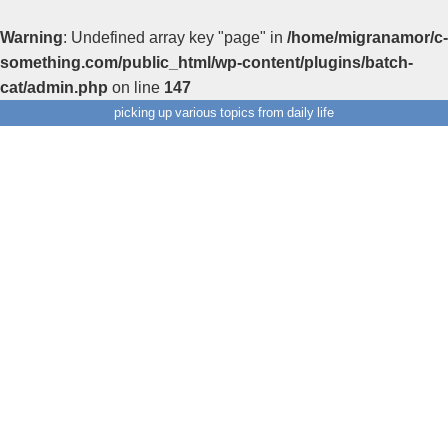
Warning
: Undefined array key "page" in
/home/migranamor/c-
something.com/public_html/wp-content/plugins/batch-
cat/admin.php
on line
147
picking up various topics from daily life