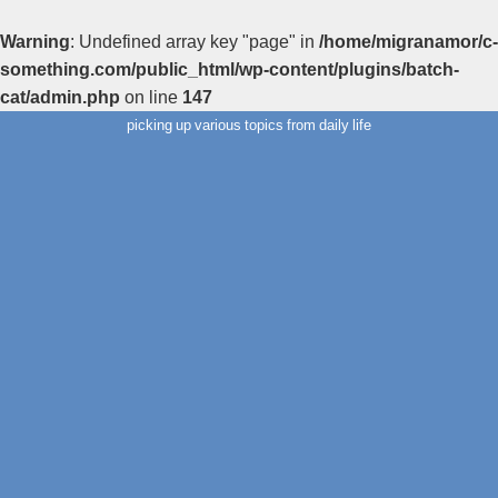
Warning
: Undefined array key "page" in
/home/migranamor/c-
something.com/public_html/wp-content/plugins/batch-
cat/admin.php
on line
147
picking up various topics from daily life