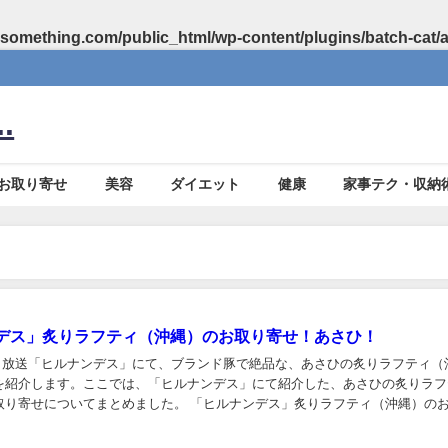
something.com/public_html/wp-content/plugins/batch-cat/
.
お取り寄せ
美容
ダイエット
健康
家事テク・収納
デス」炙りラフティ（沖縄）のお取り寄せ！あさひ！
14日放送「ヒルナンデス」にて、ブランド豚で絶品な、あさひの炙りラフティ（
を紹介します。ここでは、「ヒルナンデス」にて紹介した、あさひの炙りラフ
取り寄せについてまとめました。 「ヒルナンデス」炙りラフティ（沖縄）の
炙りラフティ！ この投稿をInsta...