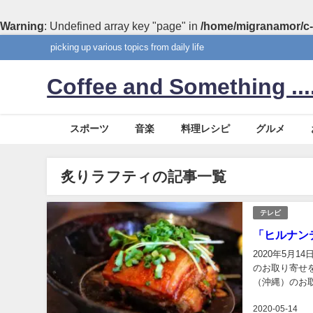
Warning
: Undefined array key "page" in
/home/migranamor/c-
picking up various topics from daily life
Coffee and Something ....
スポーツ
音楽
料理レシピ
グルメ
炙りラフティの記事一覧
テレビ
「ヒルナン
2020年5月
のお取り寄せ
（沖縄）のお
寄せ！あさひ！ 
2020-05-14