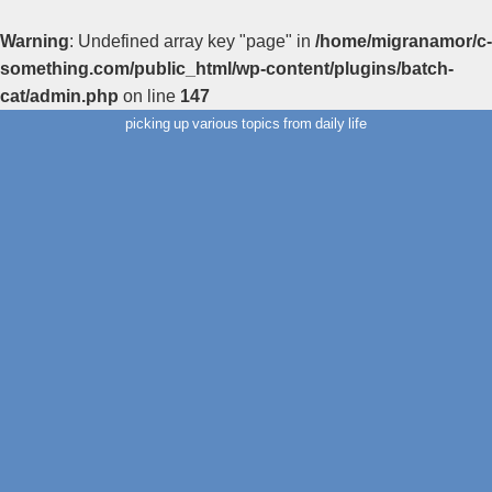
Warning
: Undefined array key "page" in
/home/migranamor/c-
something.com/public_html/wp-content/plugins/batch-
cat/admin.php
on line
147
picking up various topics from daily life