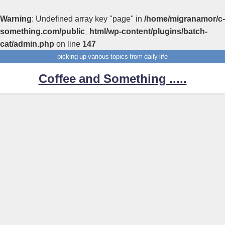
Warning
: Undefined array key "page" in
/home/migranamor/c-
something.com/public_html/wp-content/plugins/batch-
cat/admin.php
on line
147
picking up various topics from daily life
Coffee and Something .....