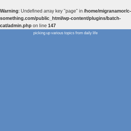
Warning
: Undefined array key "page" in
/home/migranamor/c-
something.com/public_html/wp-content/plugins/batch-
cat/admin.php
on line
147
picking up various topics from daily life