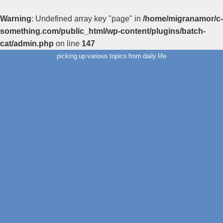
Warning
: Undefined array key "page" in
/home/migranamor/c-
something.com/public_html/wp-content/plugins/batch-
cat/admin.php
on line
147
picking up various topics from daily life