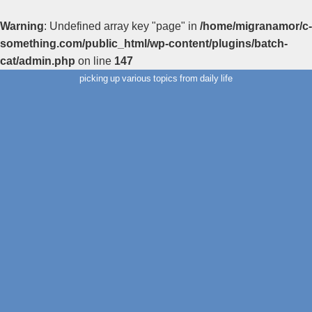
Warning
: Undefined array key "page" in
/home/migranamor/c-
something.com/public_html/wp-content/plugins/batch-
cat/admin.php
on line
147
picking up various topics from daily life