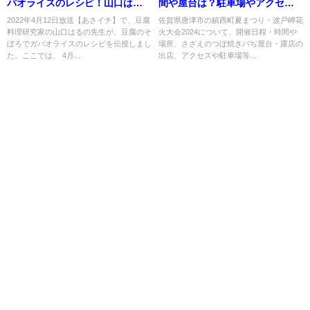
パオライスのレシピ！山口はる
間や屋台は？駐車場やアクセス
の先生が伝授！4月12日
は？
2022年4月12日放送【あさイチ】で、豆腐
佐賀県唐津市の鎮西町夏まつり・波戸岬花
料理研究家の山口はるの先生が、豆腐のそ
火大会2024について、開催日程・時間や
ぼろでガパオライスのレシピを伝授しまし
場所、さざえのつぼ焼きバぢ屋台・露店の
た。ここでは、 4月...
出店、アクセスや駐車場等...