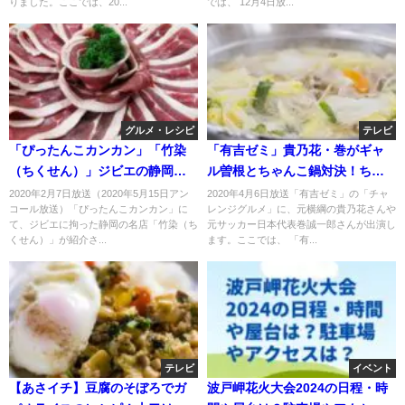
りました。ここでは、20...
では、 12月4日放...
グルメ・レシピ
テレビ
「ぴったんこカンカン」「竹染
「有吉ゼミ」貴乃花・巻がギャ
（ちくせん）」ジビエの静岡の
ル曽根とちゃんこ鍋対決！ちゃ
名店！2月7日・5月15日
んこ道場で爆食！
2020年2月7日放送（2020年5月15日アン
2020年4月6日放送「有吉ゼミ」の「チャ
コール放送）「ぴったんこカンカン」に
レンジグルメ」に、元横綱の貴乃花さんや
て、ジビエに拘った静岡の名店「竹染（ち
元サッカー日本代表巻誠一郎さんが出演し
くせん）」が紹介さ...
ます。ここでは、 「有...
テレビ
イベント
【あさイチ】豆腐のそぼろでガ
波戸岬花火大会2024の日程・時