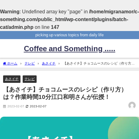
Warning
: Undefined array key "page" in
/home/migranamor/c-
something.com/public_html/wp-content/plugins/batch-
cat/admin.php
on line
147
picking up various topics from daily life
Coffee and Something .....
ホーム
テレビ
あさイチ
【あさイチ】チョコムースのレシピ（作り方）
は？作業時間10分江口和明さんが伝授！
あさイチ
テレビ
【あさイチ】チョコムースのレシピ（作り方）
は？作業時間10分江口和明さんが伝授！
2023-02-07
2023-02-07