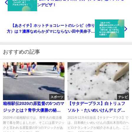
ンデピザ！
【あさイチ】ホットチョコレートのレシピ（作り
方）は？濃厚なめらかダマにならない田中美奈子さ
ん直伝！
おすすめの記事
スポーツ
テレビ
箱根駅伝2020の原監督の5つのマ
【サタデープラス】白トリュフ
ジックとは？青学大優勝の秘密
ソルト・たいめいけんデミグラ
とは？
スソース・薫る味だしお取り寄
2020年の箱根駅伝では、青学大の復活優
2021年12月4日放送【サタデープラス】で
勝で幕を閉じましたが、そこには原マジッ
は、日本橋たいめいけんの茂出木浩司のヘ
せ！茂出木浩司のヘビロテアイ
クと言われる原監督の5つのマジックがあ
ビロテランキングが紹介されました。ここ
テム ！12月4日