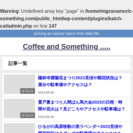
Warning
: Undefined array key "page" in
/home/migranamor/c-
something.com/public_html/wp-content/plugins/batch-
cat/admin.php
on line
147
picking up various topics from daily life
Coffee and Something .....
記事一覧
陽林寺紫陽花まつり2023見頃や開花状況は？
屋台や駐車場やアクセスは？
イベント
2023-06-30
置戸夏まつり人間ばん馬大会2023の日程・時
間や花火は？見どころやアクセスや駐車場は？
イベント
2023-06-29
ひるがの高原牧歌の里ラベンダー2023見頃や