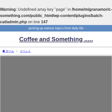
Warning
: Undefined array key "page" in
/home/migranamor/c-
something.com/public_html/wp-content/plugins/batch-
cat/admin.php
on line
147
picking up various topics from daily life
Coffee and Something .....
ホーム
イベント