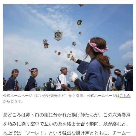
公式ホームページ（にいがた観光ナビ）から引用。公式ホームページは
こちら
からどうぞ。
見どころは赤・白の組に分かれた揚げ師たちが、この六角巻凧
を巧みに操り空中で互いの糸を絡ませ合う瞬間。糸が絡むと、
地上では「ソーレ！」という猛烈な掛け声とともに、チーム一