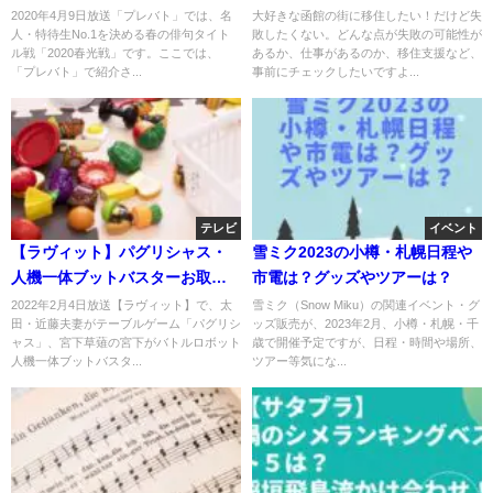
2020年4月9日
紹介！
2020年4月9日放送「プレバト」では、名
大好きな函館の街に移住したい！だけど失
人・特待生No.1を決める春の俳句タイト
敗したくない。どんな点が失敗の可能性が
ル戦「2020春光戦」です。ここでは、
あるか、仕事があるのか、移住支援など、
「プレバト」で紹介さ...
事前にチェックしたいですよ...
テレビ
イベント
【ラヴィット】パグリシャス・
雪ミク2023の小樽・札幌日程や
人機一体ブットバスターお取り
市電は？グッズやツアーは？
寄せ！太田・近藤夫妻や宮下お
2022年2月4日放送【ラヴィット】で、太
雪ミク（Snow Miku）の関連イベント・グ
田・近藤夫妻がテーブルゲーム「パグリシ
ッズ販売が、2023年2月、小樽・札幌・千
すすめ！2月4日
ャス」、宮下草薙の宮下がバトルロボット
歳で開催予定ですが、日程・時間や場所、
人機一体ブットバスタ...
ツアー等気にな...