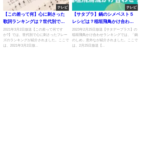
テレビ
テレビ
【この差って何】心に刺さった
【サタプラ】鍋のシメベスト５
歌詞ランキングは？世代別で
レシピは？稲垣飛鳥かけ合わせ
は？
ランキング！
2021年3月2日放送【この差って何です
2023年2月25日放送【サタデープラス】の
か?】では、世代別で心に刺さったフレー
稲垣飛鳥かけ合わせランキングでは、「鍋
ズのランキングが紹介されました。ここで
のしめ」意外なが紹介されました。ここで
は、2021年3月2日放...
は、2月25日放送【...