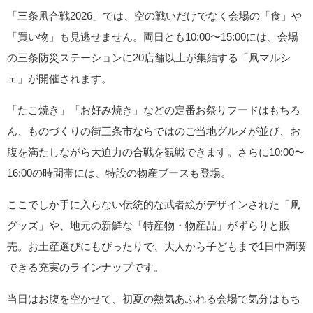
「三条凧合戦2026」では、空の戦いだけでなく会場の「食」や
「買い物」も見逃せません。両日とも10:00〜15:00には、会場
の三条防災ステーションに20店舗以上が集結する「凧マルシ
ェ」が開催されます。
「たこ焼き」「お好み焼き」などの定番お祭りフードはもちろ
ん、ものづくりの街三条市ならではのご当地グルメが並び、お
腹を満たしながら大迫力の合戦を観戦できます。さらに10:00〜
16:00の時間帯には、特設の物産ブースも登場。
ここでしか手に入らない伝統的な武者絵がデザインされた「凧
グッズ」や、地元の新鮮な「特産物・物産品」がずらりと販
売。お土産選びにもぴったりで、大人から子どもまで1日中満喫
できる充実のラインナップです。
当日はお腹を空かせて、初夏の熱気あふれる会場で気分はもち