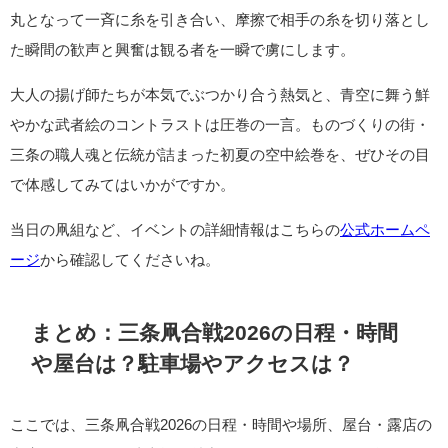
丸となって一斉に糸を引き合い、摩擦で相手の糸を切り落とし
た瞬間の歓声と興奮は観る者を一瞬で虜にします。
大人の揚げ師たちが本気でぶつかり合う熱気と、青空に舞う鮮
やかな武者絵のコントラストは圧巻の一言。ものづくりの街・
三条の職人魂と伝統が詰まった初夏の空中絵巻を、ぜひその目
で体感してみてはいかがですか。
当日の凧組など、イベントの詳細情報はこちらの
公式ホームペ
ージ
から確認してくださいね。
まとめ：三条凧合戦2026の日程・時間
や屋台は？駐車場やアクセスは？
ここでは、三条凧合戦2026の日程・時間や場所、屋台・露店の