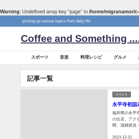
Warning
: Undefined array key "page" in
/home/migranamor/c-
picking up various topics from daily life
Coffee and Something ....
スポーツ
音楽
料理レシピ
グルメ
記事一覧
イベント
永平寺初詣
福井県の永平
の出店、アク
間、混雑状況
御朱印をご紹介
2023-12-31