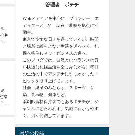
管理者 ポテチ
Webメディアを中心に、プランナー、エ
ディターとして、現在、札幌を拠点に活
避法、
動中。
4の参
東京で多忙な日々を送っていたが、時間
・御
と場所に縛られない生活を送るべく、札
幌へ移住しネットビジネスの道へ。
このブログでは、自然とのバランスの良
い快適な札幌生活を楽しみながら、毎日
の生活の中でアンテナに引っかかったト
ピックを取り上げています。
社会、経済のみならず、スポーツ、音
回避
楽、食べ物、健康など。
初詣
薬剤師資格保持者でもあるポテチが、ジ
、ご利
ャンルにとらわれず、気軽にわかりやす
く、日々発信しています。
最近の投稿