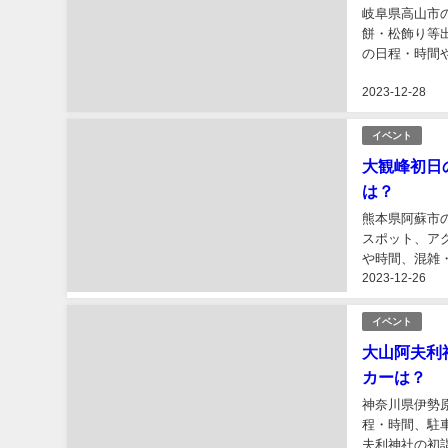
岐阜県高山市
餅・松飾り等
の日程・時間
紹介します。..
2023-12-28
イベント
大観峰初日
は？
熊本県阿蘇市
スポット、ア
や時間、混雑
2023-12-26
ます。...
イベント
大山阿夫利
カーは？
神奈川県伊勢
程・時間、駐
夫利神社の初