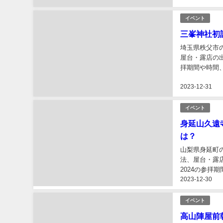
イベント
三峯神社初
埼玉県秩父市
屋台・露店の
拝期間や時間
朱印を紹介しま
2023-12-31
イベント
身延山久遠
は？
山梨県身延町
法、屋台・露
2024の参
2023-12-30
益や見どころを
イベント
高山陣屋前