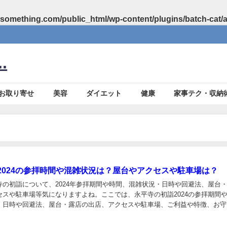
something.com/public_html/wp-content/plugins/batch-cat/
.
お取り寄せ
美容
ダイエット
健康
家事テク・収納
2024の参拝時間や混雑状況は？屋台やアクセスや駐車場は？
寺の初詣について、2024年参拝期間や時間、混雑状況・日時や回避法、屋台
セスや駐車場等気になりますよね。ここでは、永平寺の初詣2024の参拝期間
・日時や回避法、屋台・露店の出店、アクセスや駐車場、ご利益や特徴、お守
します。...