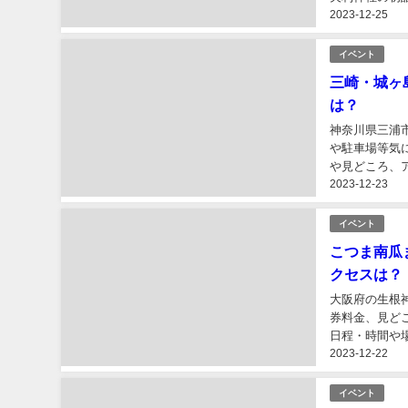
2023-12-25
場、ケーブルカ
イベント
三崎・城ヶ
は？
神奈川県三浦
や駐車場等気
や見どころ、ア
2023-12-23
イベント
こつま南瓜
クセスは
大阪府の生根
券料金、見ど
日程・時間や
2023-12-22
イベント