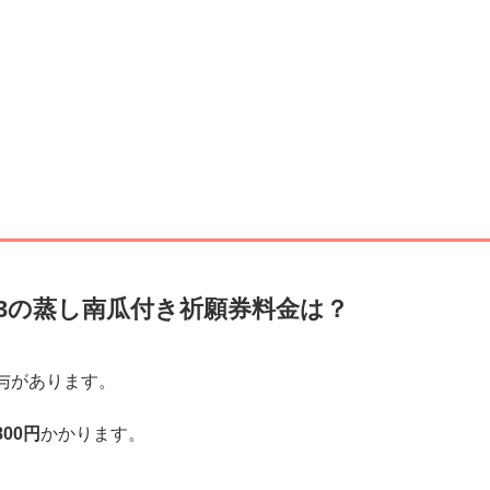
23の蒸し南瓜付き祈願券料金は？
与があります。
00円
かかります。