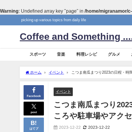
Warning
: Undefined array key "page" in
/home/migranamor/c-
picking up various topics from daily life
Coffee and Something ....
スポーツ
音楽
料理レシピ
グルメ
ホーム
イベント
こつま南瓜まつり2023の日程・
イベント
Facebook
こつま南瓜まつり20
post
ころや駐車場やアク
2023-12-22
2023-12-22
はてブ