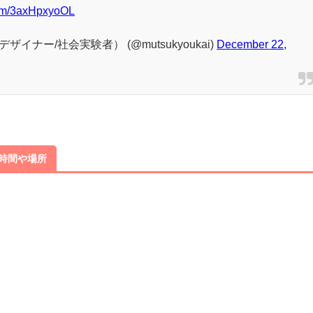
.com/3axHpxyoOL
イナー/社会実験者） (@mutsukyoukai)
December 22,
・時間や場所