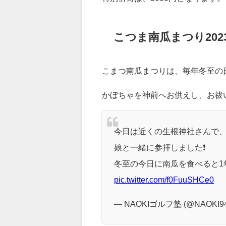
こつま南瓜まつり20
こまつ南瓜まつりは、毎年冬至の
かぼちゃを神前へお供えし、お祓
今日は近くの生根神社さんで、
娘と一緒に参拝しました❗️
冬至の今日に南瓜を食べると1
pic.twitter.com/f0FuuSHCe0
— NAOKIゴルフ塾 (@NAOKI94