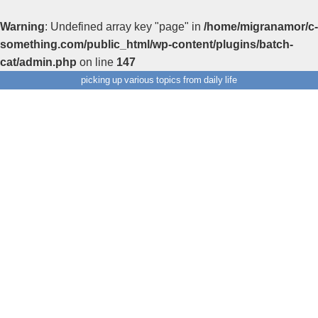
Warning
: Undefined array key "page" in
/home/migranamor/c-
something.com/public_html/wp-content/plugins/batch-
cat/admin.php
on line
147
picking up various topics from daily life