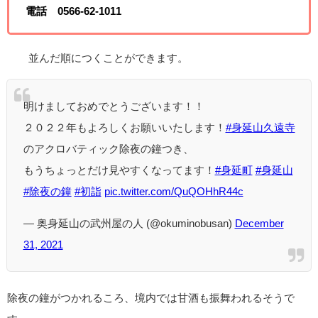
電話 0566-62-1011
並んだ順につくことができます。
明けましておめでとうございます！！
２０２２年もよろしくお願いいたします！
#身延山久遠寺
のアクロバティック除夜の鐘つき、
もうちょっとだけ見やすくなってます！
#身延町
#身延山
#除夜の鐘
#初詣
pic.twitter.com/QuQOHhR44c
— 奥身延山の武州屋の人 (@okuminobusan)
December
31, 2021
除夜の鐘がつかれるころ、境内では甘酒も振舞われるそうで