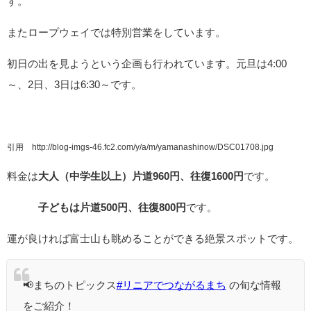
す。
またロープウェイでは特別営業をしています。
初日の出を見ようという企画も行われています。元旦は4:00
～、2日、3日は6:30～です。
引用 http://blog-imgs-46.fc2.com/y/a/m/yamanashinow/DSC01708.jpg
料金は
大人（中学生以上）片道960円、往復1600円
です。
子どもは片道500円、往復800円
です。
運が良ければ富士山も眺めることができる絶景スポットです。
📢まちのトピックス
#リニアでつながるまち
の旬な情報
をご紹介！