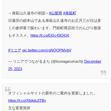
～身延山久遠寺の初詣～
#山梨県
#身延町
日蓮宗の総本山である身延山久遠寺のお正月三が日は多
くの参拝客で賑わいます。門前町商店街でのんびり散策
もオススメ。
https://t.co/EiGc43QiG6
#リニア
pic.twitter.com/cgNOQPMvbV
— リニアでつながるまち (@tsunagarumachi)
December
25, 2023
オフィシャルサイトの新年のご案内を更新しました。
https://t.co/X6dgIu3TBv
主な変更箇所