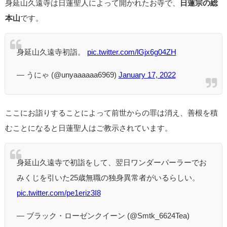
身延山久遠寺は日蓮聖人によって開かれたお寺で、
日蓮宗の総
本山
です。
身延山久遠寺初詣。
pic.twitter.com/lGjx6g04ZH
— うにゃ (@unyaaaaaa6969)
January 17, 2022
ここにお詣りすることによって前世からの罪は消え、善根を積
むことになると日蓮聖人はご教示されています。
身延山久遠寺で初詣をして、翌日ワンダーパーラーでお
みくじを引いた25歳無職の独身異常者がいるらしい。
pic.twitter.com/pe1eriz3I8
— ブラック・ローゼンクイーン (@Smtk_6624Tea)