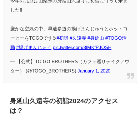
今年の元旦は山梨県の身延山久遠寺に初詣に行って来ま
した‼️
厳かな空気の中、早速参道の揚げまんじゅうとホットコ
ーヒーをTOGOです☕️
#初詣
#久遠寺
#身延山
#TOGO活
動
#揚げまんじゅう
pic.twitter.com/3IMKfPJOSH
— 【公式】TO GO BROTHERS（カフェ巡りテイクアウ
ター） (@TOGO_BROTHERS)
January 1, 2020
身延山久遠寺の初詣2024のアクセス
は？