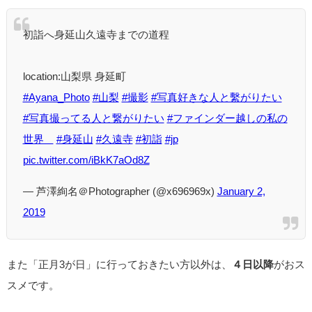
初詣へ身延山久遠寺までの道程
location:山梨県 身延町
#Ayana_Photo
#山梨
#撮影
#写真好きな人と繫がりたい
#写真撮ってる人と繋がりたい
#ファインダー越しの私の
世界ᅠ
#身延山
#久遠寺
#初詣
#jp
pic.twitter.com/iBkK7aOd8Z
— 芦澤絢名＠Photographer (@x696969x)
January 2,
2019
また「正月3が日」に行っておきたい方以外は、
４日以降
がおス
スメです。