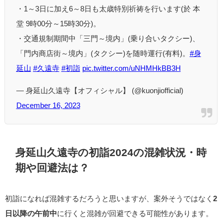
・1～3日に加え6～8日も太歳特別祈祷を行います(於 本
堂 9時00分～15時30分)。
・交通規制期間中「三門～境内」(乗り合いタクシー)、
「門内商店街～境内」(タクシー)を随時運行(有料)。
#身
延山
#久遠寺
#初詣
pic.twitter.com/uNHMHkBB3H
— 身延山久遠寺【オフィシャル】 (@kuonjiofficial)
December 16, 2023
身延山久遠寺の初詣2024の混雑状況・時
期や回避法は？
初詣になれば混雑するだろうと思いますが、案外そうではなく
2
日以降の午前中
に行くと混雑が回避できる可能性があります。