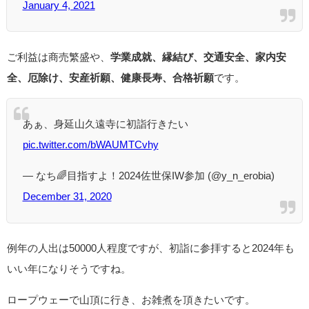
January 4, 2021
ご利益は商売繁盛や、
学業成就、縁結び、交通安全、家内安
全、厄除け、安産祈願、健康長寿、合格祈願
です。
あぁ、身延山久遠寺に初詣行きたい
pic.twitter.com/bWAUMTCvhy
— なち🌈目指すよ！2024佐世保IW参加 (@y_n_erobia)
December 31, 2020
例年の人出は50000人程度ですが、初詣に参拝すると2024年も
いい年になりそうですね。
ロープウェーで山頂に行き、お雑煮を頂きたいです。