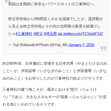
初詣は全国的に有名なパワースポットの三峯神社へ。
秩父市街地から5時間近くかかる混雑でしたが、遥拝殿か
ら見える秩父市街地とその先の北関東の夜景が綺麗でし
た☺️
#三峯神社
#秩父
#埼玉県
pic.twitter.com/TCStxbFTd7
— Yuji Shibasaki＠Photo (@Yuji_48)
January 7, 2020
約1900年前、日本書紀に登場する日本武尊（やまとたけるのみ
こと）が、伊弉諾尊（いざなぎのみこと）と伊弉册尊（いざな
みのみこと）をお祀りしたのが三峯神社の始まりだそうです。
三峯神社の建つ地こそが、風水における“龍穴（りゅうけ
つ）”であり、大きなエネルギーの“龍脈（りゅうみゃく）”の流
れる地といわれているそうです。