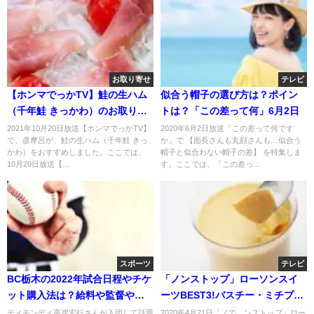
お取り寄せ
テレビ
【ホンマでっかTV】鮭の生ハム
似合う帽子の選び方は？ポイン
（千年鮭 きっかわ）のお取り寄
トは？「この差って何」6月2日
せ！彦摩呂おすすめ！10月20日
2021年10月20日放送【ホンマでっかTV】
2020年6月2日放送「この差って何です
で、彦摩呂が、鮭の生ハム（千年鮭 きっ
か」で 【面長さんも丸顔さんも…似合う
かわ）をおすすめしました。ここでは、
帽子と似合わない帽子の差】 を特集しま
10月20日放送【...
す。ここでは、「この差っ...
スポーツ
テレビ
BC栃木の2022年試合日程やチケ
「ノンストップ」ローソンスイ
ット購入法は？給料や監督や有
ーツBEST3!バスチー・ミチプ
名選手は？
ー・ツインシュー？
ティモンディ高岸宏行さんが入団して話題
2020年4月21日「ノで、ンストップ」ロー