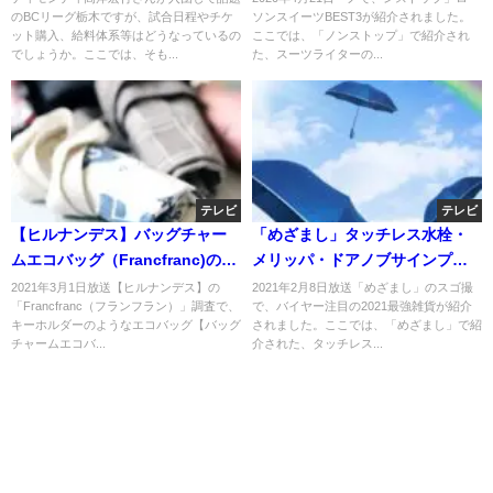
のBCリーグ栃木ですが、試合日程やチケ
ソンスイーツBEST3が紹介されました。
ット購入、給料体系等はどうなっているの
ここでは、「ノンストップ」で紹介され
でしょうか。ここでは、そも...
た、スーツライターの...
テレビ
テレビ
【ヒルナンデス】バッグチャー
「めざまし」タッチレス水栓・
ムエコバッグ（Francfranc)のお
メリッパ・ドアノブサインプレ
取り寄せ！エルンエコバッグ
ーﾄ等のお取り寄せ！
2021年3月1日放送【ヒルナンデス】の
2021年2月8日放送「めざまし」のスゴ撮
「Francfranc（フランフラン）」調査で、
で、バイヤー注目の2021最強雑貨が紹介
も？
キーホルダーのようなエコバッグ【バッグ
されました。ここでは、「めざまし」で紹
チャームエコバ...
介された、タッチレス...