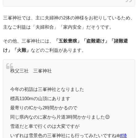
三峯神社では、主に夫婦神の2体の神様をお祀りしているため、
主なご利益は「夫婦和合」「家内安全」だそうです。
その他、三峯神社には、
「五穀豊穣」「盗難避け」「諸難避
け」「火難」
などのご利益があります。
秩父三社 三峯神社
今年の初詣は三峯神社となりました
標高1100mの山頂にあります
最寄りのICから2時間かかるので
同じ県内なのに家から片道3時間かかりました😌
雪道だと車で行くのは大変ですが
いずれは雪景色の三峯神社にも行ってみたいですね❄️
#埼