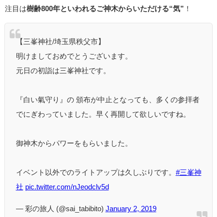
注目は
樹齢800年といわれるご神木からいただける“気”
！
【三峯神社/埼玉県秩父市】
明けましておめでとうございます。
元日の初詣は三峯神社です。
『白い氣守り』の 頒布が中止となっても、多くの参拝者
でにぎわっていました。早く再開して欲しいですね。
御神木からパワーをもらいました。
イベント以外でのライトアップは久しぶりです。
#三峯神
社
pic.twitter.com/nJeodclv5d
— 彩の旅人 (@sai_tabibito)
January 2, 2019