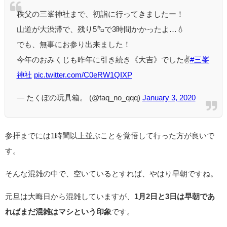
秩父の三峯神社まで、初詣に行ってきましたー！
山道が大渋滞で、残り5㌔で3時間かかったよ…💧
でも、無事にお参り出来ました！
今年のおみくじも昨年に引き続き《大吉》でした✌️
#三峯
神社
pic.twitter.com/C0eRW1QIXP
— たくぼの玩具箱。 (@taq_no_qqq)
January 3, 2020
参拝までには1時間以上並ぶことを覚悟して行った方が良いで
す。
そんな混雑の中で、空いているとすれば、やはり早朝ですね。
元旦は大晦日から混雑していますが、
1月2日と3日は早朝であ
ればまだ混雑はマシという印象
です。