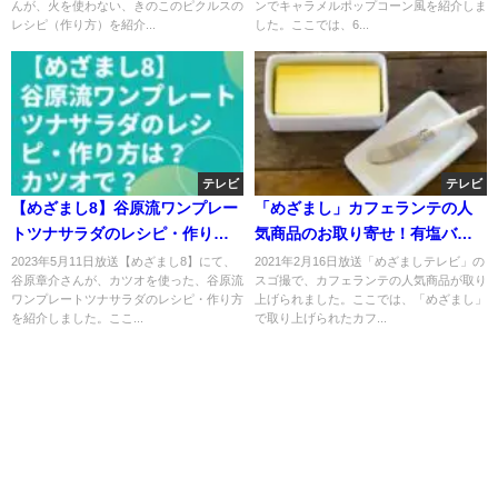
んが、火を使わない、きのこのピクルスの
ンでキャラメルポップコーン風を紹介しま
レシピ（作り方）を紹介...
した。ここでは、6...
テレビ
テレビ
【めざまし8】谷原流ワンプレー
「めざまし」カフェランテの人
トツナサラダのレシピ・作り方
気商品のお取り寄せ！有塩バタ
は？カツオで？
ーやクィックミルク？
2023年5月11日放送【めざまし8】にて、
2021年2月16日放送「めざましテレビ」の
谷原章介さんが、カツオを使った、谷原流
スゴ撮で、カフェランテの人気商品が取り
ワンプレートツナサラダのレシピ・作り方
上げられました。ここでは、「めざまし」
を紹介しました。ここ...
で取り上げられたカフ...