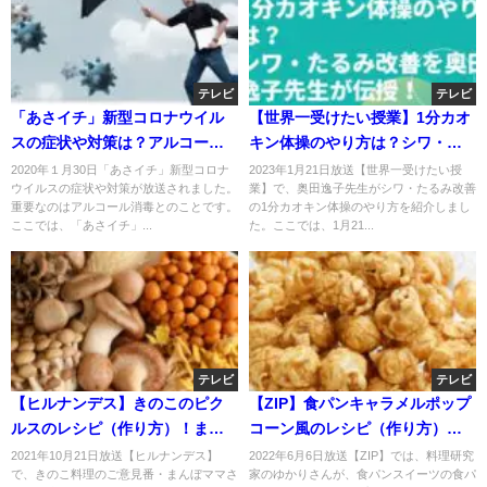
テレビ
テレビ
「あさイチ」新型コロナウイル
【世界一受けたい授業】1分カオ
スの症状や対策は？アルコール
キン体操のやり方は？シワ・た
消毒？
るみ改善を奥田逸子先生が伝
2020年１月30日「あさイチ」新型コロナ
2023年1月21日放送【世界一受けたい授
ウイルスの症状や対策が放送されました。
業】で、奥田逸子先生がシワ・たるみ改善
授！
重要なのはアルコール消毒とのことです。
の1分カオキン体操のやり方を紹介しまし
ここでは、「あさイチ」...
た。ここでは、1月21...
テレビ
テレビ
【ヒルナンデス】きのこのピク
【ZIP】食パンキャラメルポップ
ルスのレシピ（作り方）！まん
コーン風のレシピ（作り方）
ぼママさんおすすめ！10月21日
は？ゆかりさんが伝授！
2021年10月21日放送【ヒルナンデス】
2022年6月6日放送【ZIP】では、料理研究
で、きのこ料理のご意見番・まんぼママさ
家のゆかりさんが、食パンスイーツの食パ