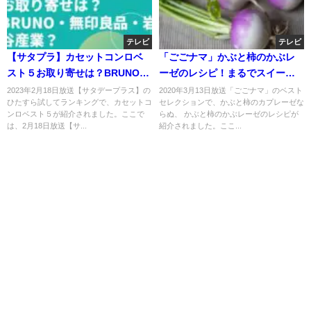
テレビ
テレビ
【サタプラ】カセットコンロベ
「ごごナマ」かぶと柿のかぶレ
スト５お取り寄せは？BRUNO・
ーゼのレシピ！まるでスイー
無印良品・岩谷産業？
ツ！
2023年2月18日放送【サタデープラス】の
2020年3月13日放送「ごごナマ」のベスト
ひたすら試してランキングで、カセットコ
セレクションで、かぶと柿のカプレーゼな
ンロベスト５が紹介されました。ここで
らぬ、 かぶと柿のかぶレーゼのレシピが
は、2月18日放送【サ...
紹介されました。ここ...