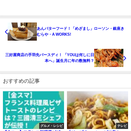
あんバターフード！「めざまし」ローソン・銀座き
むらや・A WORKS!
三好屋商店の手羽先バースディ！ 「YOUは何しに日
本へ」誕生月に年の数無料？
おすすめの記事
グルメ・レシピ
テレビ