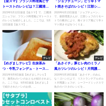
【金スマ】フランス料理風ピザ
「ジョブチューン」ピリ辛トマ
トーストのレシピは？三國清三
ト焼きそばのレシピ！江部シェ
シェフが伝授！
フのおうちごはん！
2023年5月12日放送【金スマ】で、三國清
2020年6月13日放送「ジョブチューン」
三シェフが、フランス料理風ピザトースト
で、柴田理恵さんが、江部シェフのリモー
のレシピを紹介しました。ここでは、5月
トでの教示により、南イタリア風ピリ辛ト
12日放送【金スマ】...
マト焼きそばをつくりま...
テレビ
テレビ
【めざましテレビ】生抹茶み
「あさイチ」豚ヒレ肉のミラノ
つ・牛乳フォンデュ・トースト
風カツレツのレシピ！片岡護シ
にかけて食べるこんぶお取り寄
ェフが伝授！
2021年9月9日放送【めざましテレビ】
2020年5月18日放送「あさイチ」のみん
で、激売れのパンのおともが紹介されまし
な！ゴハンだよで、リストランテアルポル
せ！9月9日
た。ここでは、9月9日放送【めざまし】
ト片岡護シェフが、シーフードミックスで
で紹介されたパンのお供、...
魚介のパスタのレシピを...