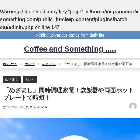
Warning
: Undefined array key "page" in
/home/migranamor/c-
something.com/public_html/wp-content/plugins/batch-
cat/admin.php
on line
147
picking up various topics from daily life
Coffee and Something .....
ホーム
テレビ
めざまし
「めざまし」同時調理家電！炊飯器や両面ホッ
トプレートで時短！
めざまし
テレビ
「めざまし」同時調理家電！炊飯器や両面ホット
プレートで時短！
2020-03-16
2020-03-16