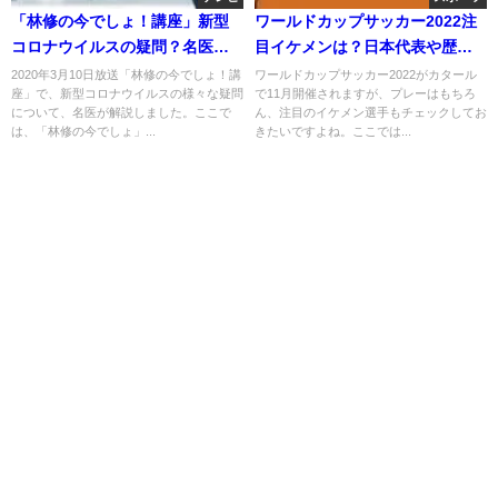
「林修の今でしょ！講座」新型
ワールドカップサッカー2022注
コロナウイルスの疑問？名医が
目イケメンは？日本代表や歴代
解答！
も？
2020年3月10日放送「林修の今でしょ！講
ワールドカップサッカー2022がカタール
座」で、新型コロナウイルスの様々な疑問
で11月開催されますが、プレーはもちろ
について、名医が解説しました。ここで
ん、注目のイケメン選手もチェックしてお
は、「林修の今でしょ」...
きたいですよね。ここでは...