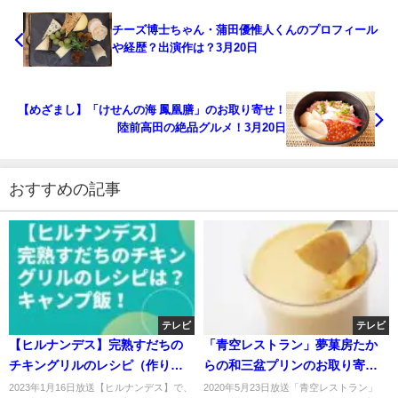
チーズ博士ちゃん・蒲田優惟人くんのプロフィール
や経歴？出演作は？3月20日
【めざまし】「けせんの海 鳳凰膳」のお取り寄せ！
陸前高田の絶品グルメ！3月20日
おすすめの記事
テレビ
テレビ
【ヒルナンデス】完熟すだちの
「青空レストラン」夢菓房たか
チキングリルのレシピ（作り
らの和三盆プリンのお取り寄
方）は？梅沢富美男キャンプ
せ！香川県高松市！5月23日
2023年1月16日放送【ヒルナンデス】で、
2020年5月23日放送「青空レストラン」