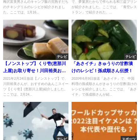
梅沢富美男さんのキャンプ飯の完熟すだち
で、夢菓房たからで作られる和三盆プリン
飯！
のチキングリルのレシピが紹介されまし
が紹介されました。ここでは、「青空レス
た。ここでは、1月16...
トラン」で紹介された、...
テレビ
テレビ
【ノンストップ】くり壱(恵那川
「あさイチ」きゅうりの甘酢漬
上屋)お取り寄せ！川田裕美おす
けのレシピ！孫成順さん伝授！
すめ”あんこスイーツ”！
2021年2月24日放送【ノンストップ】で、
2020年6月9日放送「あさイチ」で、中国
川田裕美さんが、おすすめのあんこスイー
料理の孫成順さんがきゅうりの甘酢漬けの
ツ【くり壱】(恵那川上屋)紹介しました。
レシピを紹介しました。ここでは、「あさ
ここでは、2月24...
イチ」で孫成順さんが紹...
テレビ
スポーツ