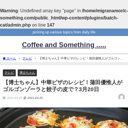
Warning
: Undefined array key "page" in
/home/migranamor/c-
something.com/public_html/wp-content/plugins/batch-
cat/admin.php
on line
147
picking up various topics from daily life
Coffee and Something .....
ホーム
テレビ
【博士ちゃん】中華ピザのレシピ！蒲田優惟人がゴルゴンゾ
ーラと餃子の皮で？3月20日
テレビ
博士ちゃん
【博士ちゃん】中華ピザのレシピ！蒲田優惟人が
ゴルゴンゾーラと餃子の皮で？3月20日
2021-03-20
2021-03-20