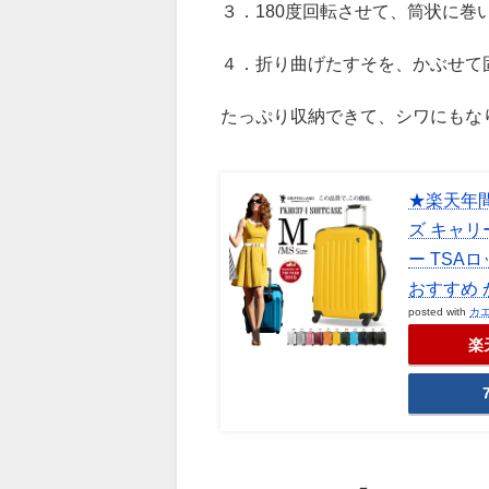
３．180度回転させて、筒状に巻
４．折り曲げたすそを、かぶせて
たっぷり収納できて、シワにもな
★楽天年間
ズ キャリー
ー TSAロ
おすすめ 
posted with
カ
楽