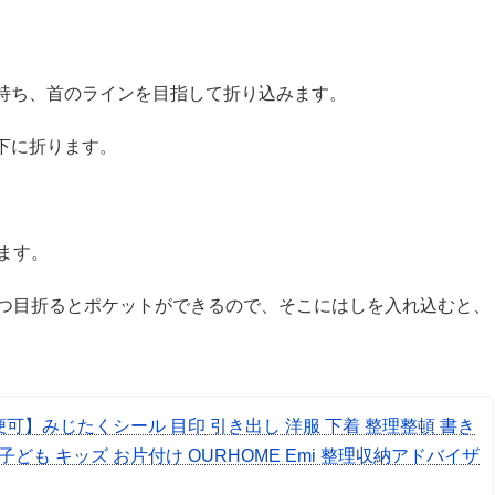
持ち、首のラインを目指して折り込みます。
下に折ります。
ます。
一つ目折るとポケットができるので、そこにはしを入れ込むと、
。
可】みじたくシール 目印 引き出し 洋服 下着 整理整頓 書き
 子ども キッズ お片付け OURHOME Emi 整理収納アドバイザ