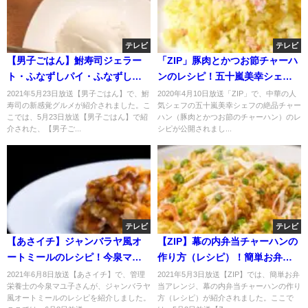
テレビ
テレビ
【男子ごはん】鮒寿司ジェラー
「ZIP」豚肉とかつお節チャーハ
ト・ふなずしパイ・ふなずしケ
ンのレシピ！五十嵐美幸シェフ
ーキのお取り寄せ！5月23日
の絶品チャーハン！
2021年5月23日放送【男子ごはん】で、鮒
2020年4月10日放送「ZIP」で、中華の人
寿司の新感覚グルメが紹介されました。こ
気シェフの五十嵐美幸シェフの絶品チャー
こでは、5月23日放送【男子ごはん】で紹
ハン（豚肉とかつお節のチャーハン）のレ
介された、【男子ご...
シピが公開されまし...
テレビ
テレビ
【あさイチ】ジャンバラヤ風オ
【ZIP】幕の内弁当チャーハンの
ートミールのレシピ！今泉マユ
作り方（レシピ）！簡単お弁当
子のレンチン料理！6月8日
アレンジ？5月3日
2021年6月8日放送【あさイチ】で、管理
2021年5月3日放送【ZIP】では、簡単お弁
栄養士の今泉マユ子さんが、ジャンバラヤ
当アレンジ、幕の内弁当チャーハンの作り
風オートミールのレシピを紹介しました。
方（レシピ）が紹介されました。ここで