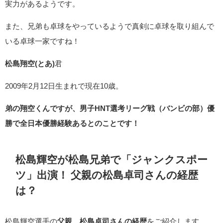
実力があるようです。
また、兄弟も卓球をやっているようで真剣に卓球を取り組んで
いる卓球一家ですね！
松島翔空(とあ)
君
2009年2月12日生まれで現在10歳。
弟の翔空くんですが、男子HNT選考リーグ戦（バンビの部）優
勝で全日本優勝経験あるとのことです！
松島輝空が松島兄弟で「ジャンクスポー
ツ」出演！
父
親の
松島卓司さんの経歴
は？
松島輝空選手の
父親、松島卓司さんの経歴
をご紹介します。