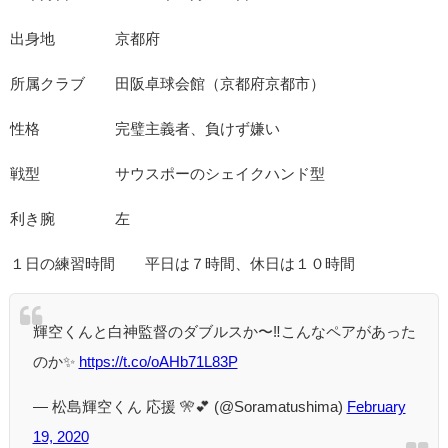
出身地 京都府
所属クラブ 田阪卓球会館（京都府京都市）
性格 完璧主義者、負けず嫌い
戦型 サウスポーのシェイクハンド型
利き腕 左
１日の練習時間 平日は７時間、休日は１０時間
輝空くんと白神監督のダブルスか〜‼️こんなペアがあった
のか✨
https://t.co/oAHb71L83P
— 松島輝空くん 応援 🎌💕 (@Soramatushima)
February
19, 2020