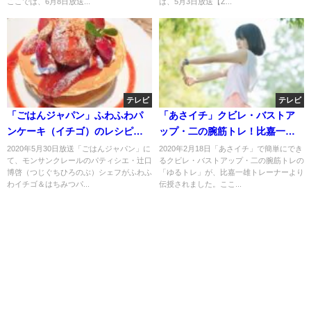
ここでは、6月8日放送...
は、5月3日放送【Z...
テレビ
テレビ
「ごはんジャパン」ふわふわパ
「あさイチ」クビレ・バストア
ンケーキ（イチゴ）のレシピ！
ップ・二の腕筋トレ！比嘉一雄
辻口博啓シェフが伝授！
ゆるトレとは？
2020年5月30日放送「ごはんジャパン」に
2020年2月18日「あさイチ」で簡単にでき
て、モンサンクレールのパティシエ・辻口
るクビレ・バストアップ・二の腕筋トレの
博啓（つじぐちひろのぶ）シェフがふわふ
「ゆるトレ」が、比嘉一雄トレーナーより
わイチゴ＆はちみつパ...
伝授されました。ここ...