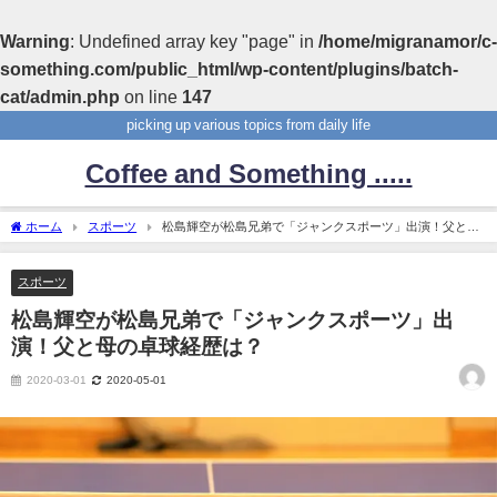
Warning
: Undefined array key "page" in
/home/migranamor/c-
something.com/public_html/wp-content/plugins/batch-
cat/admin.php
on line
147
picking up various topics from daily life
Coffee and Something .....
ホーム
スポーツ
松島輝空が松島兄弟で「ジャンクスポーツ」出演！父と母
の卓球経歴は？
スポーツ
松島輝空が松島兄弟で「ジャンクスポーツ」出
演！父と母の卓球経歴は？
2020-03-01
2020-05-01