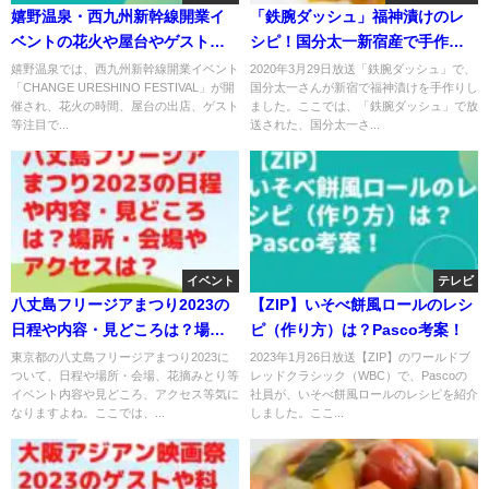
嬉野温泉・西九州新幹線開業イ
「鉄腕ダッシュ」福神漬けのレ
ベントの花火や屋台やゲスト
シピ！国分太一新宿産で手作
は？日時や会場は？
り！
嬉野温泉では、西九州新幹線開業イベント
2020年3月29日放送「鉄腕ダッシュ」で、
「CHANGE URESHINO FESTIVAL」が開
国分太一さんが新宿で福神漬けを手作りし
催され、花火の時間、屋台の出店、ゲスト
ました。ここでは、「鉄腕ダッシュ」で放
等注目で...
送された、国分太一さ...
イベント
テレビ
八丈島フリージアまつり2023の
【ZIP】いそべ餅風ロールのレシ
日程や内容・見どころは？場
ピ（作り方）は？Pasco考案！
所・会場やアクセスは？
東京都の八丈島フリージアまつり2023に
2023年1月26日放送【ZIP】のワールドブ
ついて、日程や場所・会場、花摘みとり等
レッドクラシック（WBC）で、Pascoの
イベント内容や見どころ、アクセス等気に
社員が、いそべ餅風ロールのレシピを紹介
なりますよね。ここでは、...
しました。ここ...