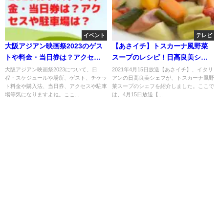
イベント
テレビ
大阪アジアン映画祭2023のゲス
【あさイチ】トスカーナ風野菜
トや料金・当日券は？アクセス
スープのレシピ！日高良美シェ
や駐車場は？
フが伝授！4月15日
大阪アジアン映画祭2023について、日
2021年4月15日放送【あさイチ】、イタリ
程・スケジュールや場所、ゲスト、チケッ
アンの日高良美シェフが、トスカーナ風野
ト料金や購入法、当日券、アクセスや駐車
菜スープのシェフを紹介しました。ここで
場等気になりますよね。ここ...
は、4月15日放送【...