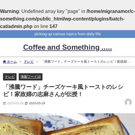
Warning
: Undefined array key "page" in
/home/migranamor/c-
something.com/public_html/wp-content/plugins/batch-
cat/admin.php
on line
147
picking up various topics from daily life
Coffee and Something .....
ホーム
テレビ
「沸騰ワード」チーズケーキ風トーストのレシピ！家政婦の
志麻さんが伝授！
テレビ
沸騰ワード10
「沸騰ワード」チーズケーキ風トーストのレシ
ピ！家政婦の志麻さんが伝授！
2020-05-29
2020-05-29