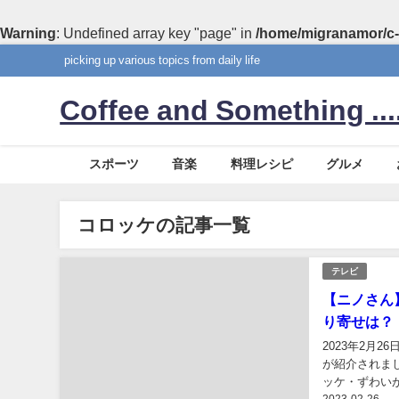
Warning
: Undefined array key "page" in
/home/migranamor/c-
picking up various topics from daily life
Coffee and Something ....