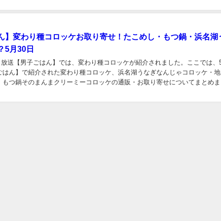
お取り寄せ
美容
ダイエット
健康
家事テク・収納
】たまコロ・飯村牛コロッケ・ずわいがにたっぶりコロッケの
26日放送【ニノさん】にて、たまコロ・飯村牛コロッケ・ずわいがにたっぶりコ
した。ここでは、2月26日放送【ニノさん】にて紹介された、たまコロ・飯村
がにたっぶりコロッケの特徴やお取り寄せについてまとめました。...
ん】変わり種コロッケお取り寄せ！たこめし・もつ鍋・浜名湖
5月30日
30日放送【男子ごはん】では、変わり種コロッケが紹介されました。ここでは、5
ごはん】で紹介された変わり種コロッケ、浜名湖うなぎなんじゃコロッケ・地