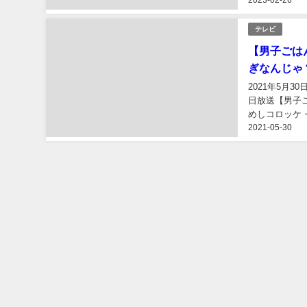
スポーツ
音楽
料理レシピ
グルメ
コロッケの記事一覧
テレビ
【ニノさん
り寄せは？
2023年2月
が紹介されま
ッケ・ずわい
2023-02-26
テレビ
【男子ごは
ぎなんじゃ？
2021年5月
日放送【男子