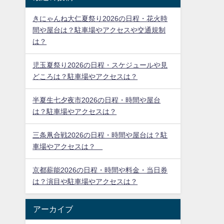
と場所に縛られない生活を送るべく、札
し
幌へ移住しネットビジネスの道へ。
このブログでは、自然とのバランスの良
い快適な札幌生活を楽しみながら、毎日
の生活の中でアンテナに引っかかったト
ピックを取り上げています。
社会、経済のみならず、スポーツ、音
楽、食べ物、健康など。
薬剤師資格保持者でもあるポテチが、ジ
ャンルにとらわれず、気軽にわかりやす
く、日々発信しています。
最近の投稿
きにゃんね大仁夏祭り2026の日程・花火時
間や屋台は？駐車場やアクセスや交通規制
は？
児玉夏祭り2026の日程・スケジュールや見