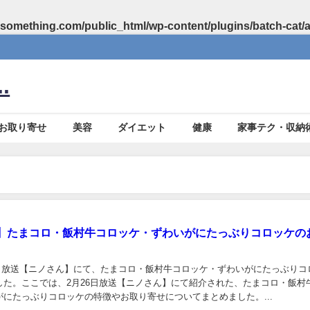
something.com/public_html/wp-content/plugins/batch-cat/
.