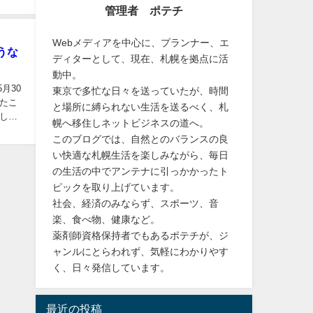
術
スマホ・家電
便利グッズ・アイデアグッズ
お取
ロッケ
牛コロ
管理者 ポテチ
Webメディアを中心に、プランナー、エ
うな
ディターとして、現在、札幌を拠点に活
動中。
月30
東京で多忙な日々を送っていたが、時間
たこ