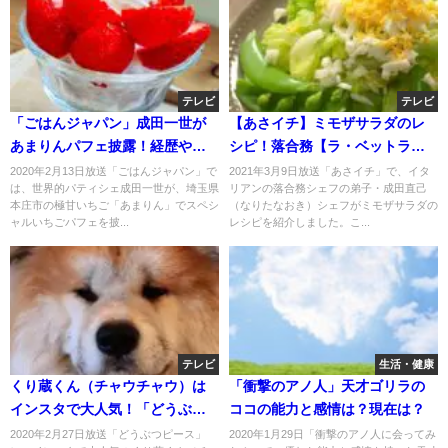
テレビ
テレビ
「ごはんジャパン」成田一世が
【あさイチ】ミモザサラダのレ
あまりんパフェ披露！経歴やお
シピ！落合務【ラ・ベットラ・
店「Scene KAZUTOSHI
ダ・オチアイ】3月9日
2020年2月13日放送「ごはんジャパン」で
2021年3月9日放送「あさイチ」で、イタ
は、世界的パティシェ成田一世が、埼玉県
リアンの落合務シェフの弟子・成田直己
NARITA」とは？
本庄市の極甘いちご「あまりん」でスペシ
（なりたなおき）シェフがミモザサラダの
ャルいちごパフェを披...
レシピを紹介しました。こ...
テレビ
生活・健康
くり蔵くん（チャウチャウ）は
「衝撃のアノ人」天才ゴリラの
インスタで大人気！「どうぶつ
ココの能力と感情は？現在は？
ピース」
2020年2月27日放送「どうぶつピース」
2020年1月29日「衝撃のアノ人に会ってみ