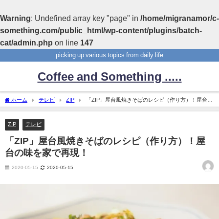
Warning
: Undefined array key "page" in
/home/migranamor/c-
something.com/public_html/wp-content/plugins/batch-
cat/admin.php
on line
147
picking up various topics from daily life
Coffee and Something .....
ホーム
テレビ
ZIP
「ZIP」屋台風焼きそばのレシピ（作り方）！屋台の
味を家で再現！
ZIP
テレビ
「ZIP」屋台風焼きそばのレシピ（作り方）！屋
台の味を家で再現！
2020-05-15
2020-05-15