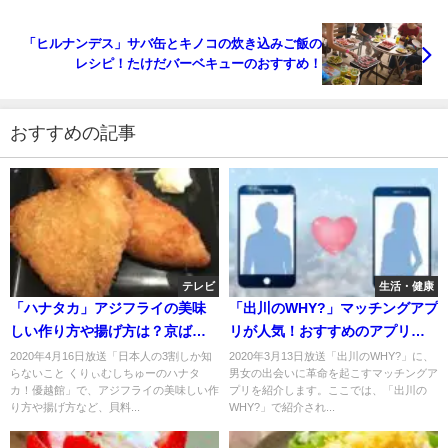
「ヒルナンデス」サバ缶とキノコの炊き込みご飯の
レシピ！たけだバーベキューのおすすめ！
おすすめの記事
テレビ
生活・健康
「ハナタカ」アジフライの美味
「出川のWHY?」マッチングアプ
しい作り方や揚げ方は？京ばし
リが人気！おすすめのアプリ
松輪が伝授！
は？
2020年4月16日放送「日本人の3割しか知
2020年3月13日放送「出川のWHY?」に、
らないこと くりぃむしちゅーのハナタ
男女の出会いに革命を起こすマッチングア
カ！優越館」で、アジフライの美味しい作
プリを紹介します。ここでは、「出川の
り方や揚げ方など、貝料...
WHY?」で紹介され...