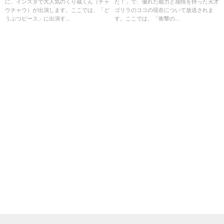
に、インスタで大人気のくり蔵くん（チャ
た！」で、優れた能力と感情を持った天才
ウチャウ）が出演します。ここでは、「ど
ゴリラのココの現在について放送されま
うぶつピース」に出演す...
す。ここでは、「衝撃の...