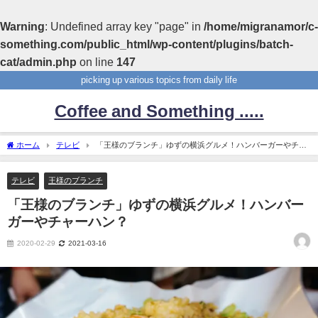
Warning
: Undefined array key "page" in
/home/migranamor/c-
something.com/public_html/wp-content/plugins/batch-
cat/admin.php
on line
147
picking up various topics from daily life
Coffee and Something .....
ホーム
テレビ
「王様のブランチ」ゆずの横浜グルメ！ハンバーガーやチャ
ーハン？
テレビ
王様のブランチ
「王様のブランチ」ゆずの横浜グルメ！ハンバー
ガーやチャーハン？
2020-02-29
2021-03-16