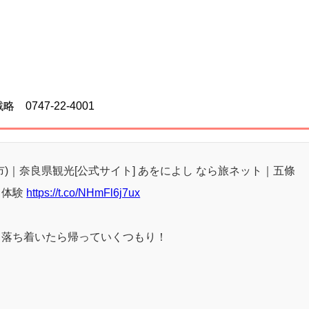
747-22-4001
)｜奈良県観光[公式サイト] あをによし なら旅ネット｜五條
・体験
https://t.co/NHmFl6j7ux