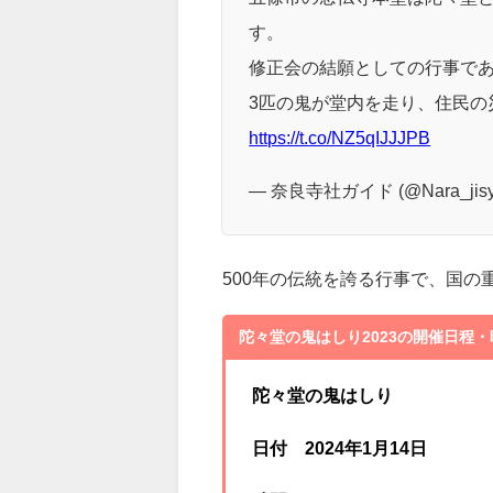
奈良県五條市の陀々堂では、
1月
【
#陀々堂の鬼走り
】
五條市の念仏寺本堂は陀々堂と
す。
修正会の結願としての行事で
3匹の鬼が堂内を走り、住民の災
https://t.co/NZ5qIJJJPB
— 奈良寺社ガイド (@Nara_jis
500年の伝統を誇る行事で、国
陀々堂の鬼はしり2023の開催日程