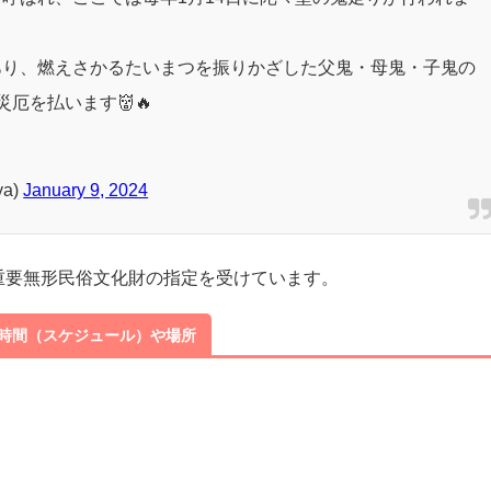
14日に鬼はしり
がおこなわれます。
呼ばれ、ここでは毎年1月14日に陀々堂の鬼走りが行われま
あり、燃えさかるたいまつを振りかざした父鬼・母鬼・子鬼の
厄を払います👹🔥
ya)
January 9, 2024
の重要無形民俗文化財の指定を受けています。
・時間（スケジュール）や場所