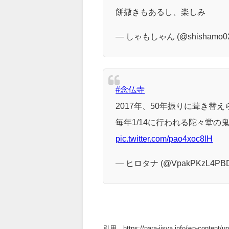
来年また鬼走りあるからお正
ぜひ、見に来て欲しい
餅撒きもあるし、楽しみ
— しゃもしゃん (@shishamo0
#念仏寺
2017年、50年振りに葺き替
毎年1/14に行われる陀々堂の
pic.twitter.com/pao4xoc8lH
— ヒロタナ (@VpakPKzL4PBD