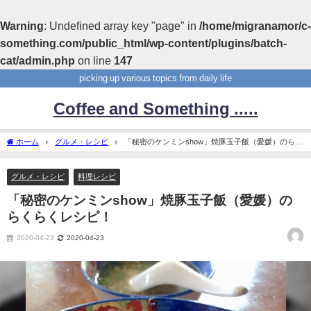
Warning
: Undefined array key "page" in
/home/migranamor/c-
something.com/public_html/wp-content/plugins/batch-
cat/admin.php
on line
147
picking up various topics from daily life
Coffee and Something .....
ホーム
グルメ・レシピ
「秘密のケンミンshow」焼豚玉子飯（愛媛）のらく
らくレシピ！
グルメ・レシピ
料理レシピ
「秘密のケンミンshow」焼豚玉子飯（愛媛）の
らくらくレシピ！
2020-04-23
2020-04-23