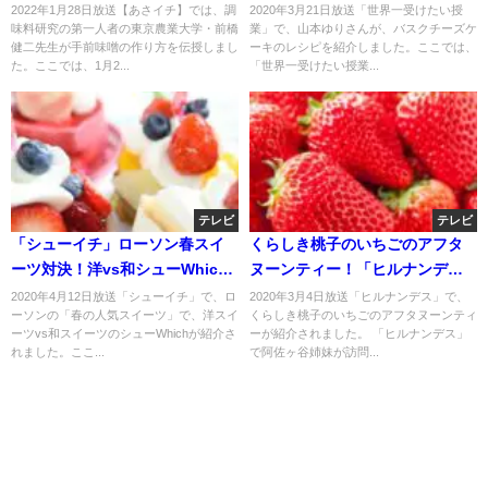
レシピを伝授！1月28日
ごはん山本ゆり伝授！
2022年1月28日放送【あさイチ】では、調
2020年3月21日放送「世界一受けたい授
味料研究の第一人者の東京農業大学・前橋
業」で、山本ゆりさんが、バスクチーズケ
健二先生が手前味噌の作り方を伝授しまし
ーキのレシピを紹介しました。ここでは、
た。ここでは、1月2...
「世界一受けたい授業...
テレビ
テレビ
「シューイチ」ローソン春スイ
くらしき桃子のいちごのアフタ
ーツ対決！洋vs和シューWhich?
ヌーンティー！「ヒルナンデ
（4月12日）
ス」阿佐ヶ谷姉妹興奮？
2020年4月12日放送「シューイチ」で、ロ
2020年3月4日放送「ヒルナンデス」で、
ーソンの「春の人気スイーツ」で、洋スイ
くらしき桃子のいちごのアフタヌーンティ
ーツvs和スイーツのシューWhichが紹介さ
ーが紹介されました。 「ヒルナンデス」
れました。ここ...
で阿佐ヶ谷姉妹が訪問...