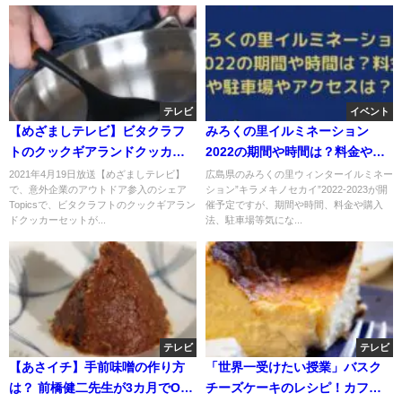
テレビ
イベント
【めざましテレビ】ビタクラフ
みろくの里イルミネーション
トのクックギアランドクッカー
2022の期間や時間は？料金や駐
セットの通販・お取り寄せ？4月
車場やアクセスは？
2021年4月19日放送【めざましテレビ】
広島県のみろくの里ウィンターイルミネー
で、意外企業のアウトドア参入のシェア
ション”キラメキノセカイ”2022-2023が開
19日
Topicsで、ビタクラフトのクックギアラン
催予定ですが、期間や時間、料金や購入
ドクッカーセットが...
法、駐車場等気にな...
テレビ
テレビ
【あさイチ】手前味噌の作り方
「世界一受けたい授業」バスク
は？ 前橋健二先生が3カ月でOK
チーズケーキのレシピ！カフェ