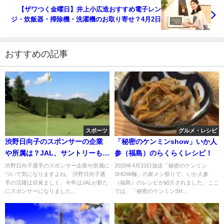
【ザワつく金曜日】井上小広造おすすめ電子レン
ジ・炊飯器・掃除機・洗濯機のお取り寄せ？4月2日
おすすめの記事
スポーツ
グルメ・レシピ
渋野日向子のスポンサーの企業
「秘密のケンミンshow」いか人
や所属は？JAL、サントリーもサ
参（福島）のらくらくレシピ！
ポート！
渋野日向子選手のスポンサー企業や所属に
2020年4月23日放送「秘密のケンミン
ついて気になりますよね。 渋野日向子選
SHOW極」の家メシ祭りで、いか人参
手の活躍は目覚ましく、今年はJALが新た
（福島）のレシピが紹介されました。ここ
にスポンサーになりました...
では、「秘密のケンミンSH...