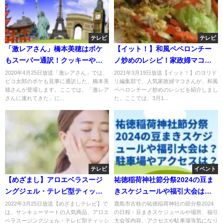
テレビ
テレビ
「激レアさん」橋本美穂はボケ
【イット！】和風ペペロンチー
もスーパー通訳！クッキーやピ
ノ炒めのレシピ！家政婦マコさ
コ太郎もOK?
ん（mako）が伝授！3月19日
2020年4月25日放送「激レアさん」では、
2021年3月19日放送【イット！】のヨリド
ピコ太郎のボケも見事に通訳した、橋本美
リ編集部で、人気家政婦マコさんが、和風
穂さんが登場します。ここでは、「激レア
ペペロンチーノ炒めのレシピを紹介しまし
さんに連れてきた」に...
た。ここでは、3月1...
テレビ
イベント
【めざまし】アロエベラスージ
祐徳稲荷神社節分祭2024の豆ま
ングジェル・テレビ型ティッシ
きスケジュールや福引大会は？
ュボックスのお取り寄せ！ 3月
駐車場やアクセスは？
2022年3月25日放送【めざましテレビ】で
鹿島市古枝の祐徳稲荷神社の節分祭2024
は、サンキューマートの人気商品、アロエ
の日程・豆まきスケジュールや場所、福引
25日
ベラスージングジェル・テレビ型ティッシ
大会等内容、アクセスや駐車場等気になり