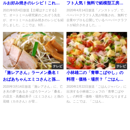
ルお好み焼きのレシピ！これぞ
フト人気！無料で紙模型工房・
う先生が伝授！9月4日
任天堂・マツダも公開？
2021年9月4日放送【土曜はナニする】
2020年4月14日放送「ノンストップ」で、
で、オートミール研究家のこれぞう先生
ペーパークラフト人気が特集され、無料で
が、オートミールお好み焼きのレシピを紹
企業やプロも公開しているペーパークラフ
介しました。ここでは、9月...
トが紹介されました。...
テレビ
テレビ
「激レアさん」ラーメン桑名！
小林雄二の「青華こばやし」の
おばあちゃんエミコさんと孫の
料理・価格・場所？「ごはんジ
カホさん！
ャパン」
2020年3月14日放送「激レアさん」に、亡
2020年2月22日放送「ごはんジャパン」に
き夫の夢であるさっぽろラーメン「桑名」
出演する小林雄二シェフの「青華こばや
の店主・高桑絵美子（エミコさん）と孫の
し」の料理・価格・場所が気になりますよ
花穂（カホさん）が登...
ね。ここでは、「ごはん...