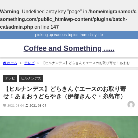
Warning
: Undefined array key "page" in
/home/migranamor/c-
something.com/public_html/wp-content/plugins/batch-
cat/admin.php
on line
147
picking up various topics from daily life
Coffee and Something .....
ホーム
テレビ
【ヒルナンデス】どらきんぐエースのお取り寄せ！あまおう
どらやき（伊都きんぐ・糸島市）
テレビ
ヒルナンデス
【ヒルナンデス】どらきんぐエースのお取り寄
せ！あまおうどらやき（伊都きんぐ・糸島市）
2021-03-04
2021-03-04