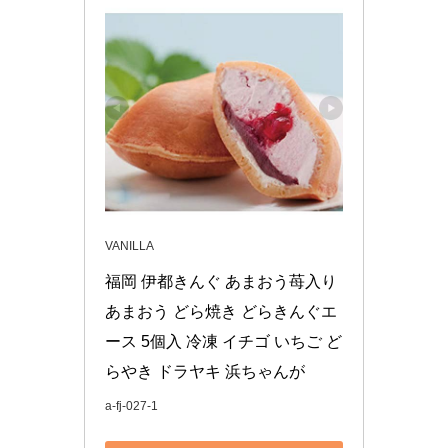
VANILLA
福岡 伊都きんぐ あまおう苺入り 
あまおう どら焼き どらきんぐエ
ース 5個入 冷凍 イチゴ いちご ど
らやき ドラヤキ 浜ちゃんが
a-fj-027-1