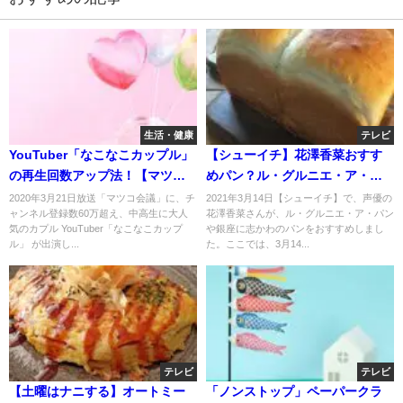
生活・健康
テレビ
YouTuber「なこなこカップル」
【シューイチ】花澤香菜おすす
の再生回数アップ法！【マツコ
めパン？ル・グルニエ・ア・パ
会議】
ンや銀座に志かわ？3月14日
2020年3月21日放送「マツコ会議」に、チ
2021年3月14日【シューイチ】で、声優の
ャンネル登録数60万超え、中高生に大人
花澤香菜さんが、ル・グルニエ・ア・パン
気のカプル YouTuber「なこなこカップ
や銀座に志かわのパンをおすすめしまし
ル」 が出演し...
た。ここでは、3月14...
テレビ
テレビ
【土曜はナニする】オートミー
「ノンストップ」ペーパークラ