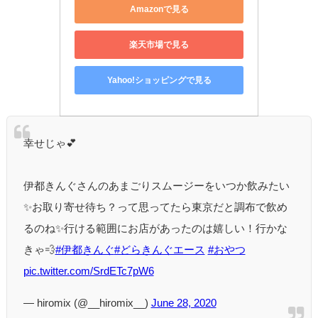
Amazonで見る
楽天市場で見る
Yahoo!ショッピングで見る
幸せじゃ💕
伊都きんぐさんのあまごりスムージーをいつか飲みたい
✨お取り寄せ待ち？って思ってたら東京だと調布で飲め
るのね✨行ける範囲にお店があったのは嬉しい！行かな
きゃ💨
#伊都きんぐ
#どらきんぐエース
#おやつ
pic.twitter.com/SrdETc7pW6
— hiromix (@__hiromix__)
June 28, 2020