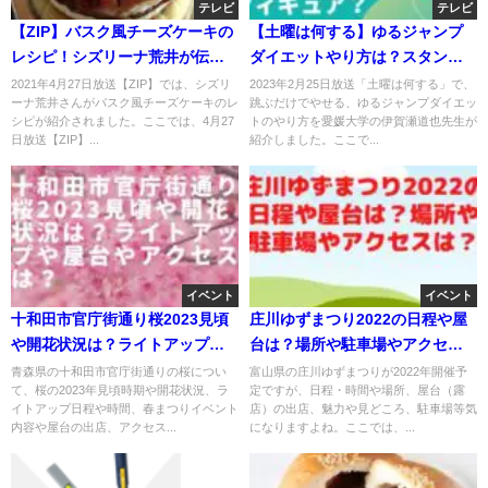
テレビ
テレビ
【ZIP】バスク風チーズケーキの
【土曜は何する】ゆるジャンプ
レシピ！シズリーナ荒井が伝
ダイエットやり方は？スタンダ
授！4月27日
ード・横上げ・フィギュア・マ
2021年4月27日放送【ZIP】では、シズリ
2023年2月25日放送「土曜は何する」で、
ーナ荒井さんがバスク風チーズケーキのレ
跳ぶだけでやせる、ゆるジャンプダイエッ
ッスル？
シピが紹介されました。ここでは、4月27
トのやり方を愛媛大学の伊賀瀬道也先生が
日放送【ZIP】...
紹介しました。ここで...
イベント
イベント
十和田市官庁街通り桜2023見頃
庄川ゆずまつり2022の日程や屋
や開花状況は？ライトアップや
台は？場所や駐車場やアクセス
屋台やアクセスは？
は？
青森県の十和田市官庁街通りの桜につい
富山県の庄川ゆずまつりが2022年開催予
て、桜の2023年見頃時期や開花状況、ラ
定ですが、日程・時間や場所、屋台（露
イトアップ日程や時間、春まつりイベント
店）の出店、魅力や見どころ、駐車場等気
内容や屋台の出店、アクセス...
になりますよね。ここでは、...