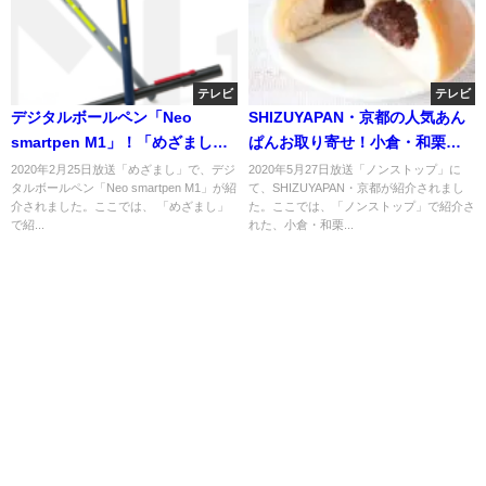
テレビ
テレビ
デジタルボールペン「Neo
SHIZUYAPAN・京都の人気あん
smartpen M1」！「めざまし」
ぱんお取り寄せ！小倉・和栗・
で紹介！2月25日
抹茶！「ノンストップ」
2020年2月25日放送「めざまし」で、デジ
2020年5月27日放送「ノンストップ」に
タルボールペン「Neo smartpen M1」が紹
て、SHIZUYAPAN・京都が紹介されまし
介されました。ここでは、 「めざまし」
た。ここでは、「ノンストップ」で紹介さ
で紹...
れた、小倉・和栗...