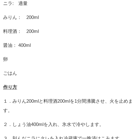
ニラ: 適量
みりん： 200ml
料理酒： 200ml
醤油： 400ml
卵
ごはん
作り方
１．みりん200mlと料理酒200mlを1分間沸騰させ、火を止めま
す。
２．しょう油400mlを入れ、氷水で冷やします。
３．刻んだニラにタレを入れ冷蔵庫で一晩漬けこみます。