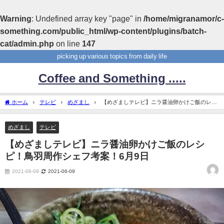
Warning
: Undefined array key "page" in
/home/migranamor/c-
something.com/public_html/wp-content/plugins/batch-
cat/admin.php
on line
147
picking up various topics from daily life
Coffee and Something .....
ホーム
テレビ
めざまし
【めざましテレビ】ニラ醤油卵かけご飯のレシ
ピ！鳥羽周作シェフ考案！6月9日
めざまし
テレビ
【めざましテレビ】ニラ醤油卵かけご飯のレシ
ピ！鳥羽周作シェフ考案！6月9日
2021-06-09
2021-06-09