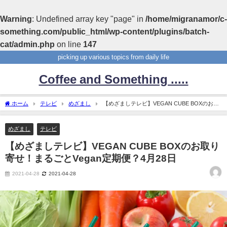
Warning
: Undefined array key "page" in
/home/migranamor/c-
something.com/public_html/wp-content/plugins/batch-
cat/admin.php
on line
147
picking up various topics from daily life
Coffee and Something .....
ホーム
テレビ
めざまし
【めざましテレビ】VEGAN CUBE BOXのお取
り寄せ！まるごとVegan定期便？4月28日
めざまし
テレビ
【めざましテレビ】VEGAN CUBE BOXのお取り
寄せ！まるごとVegan定期便？4月28日
2021-04-28
2021-04-28