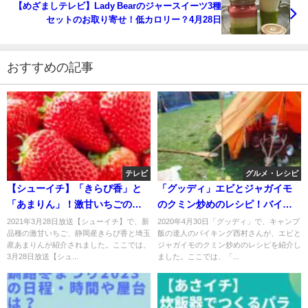
【めざましテレビ】Lady Bearのジャースイーツ3種
セットのお取り寄せ！低カロリー？4月28日
おすすめの記事
テレビ
グルメ・レシピ
【シューイチ】「きらぴ香」と
「グッディ」エビとジャガイモ
「あまりん」！激甘いちごのお
のクミン炒めのレシピ！バイキ
取り寄せ！3月28日
ング西村のキャンプ飯！
2021年3月28日放送【シューイチ】で、新
2020年4月30日「グッディ」で、キャンプ
品種の激甘いちご、静岡産きらぴ香と埼玉
飯の達人のバイキング西村さんが、エビと
産あまりんが紹介されました。ここでは、
ジャガイモのクミン炒めのレシピを紹介し
3月28日放送【シュ...
ました。ここでは、「...