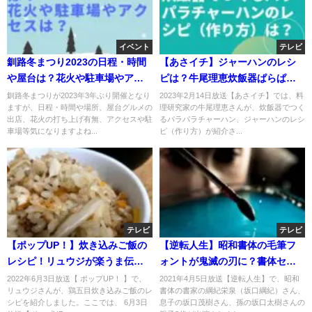
イベント
テレビ
釧路冬まつり2023の日程・時間
【あさイチ】ジャーハンのレシ
や屋台は？花火や駐車場やアク
ピは？牛尾理恵炊飯器ぱらぱら
セスは？
チャーハン？
釧路冬まつりが2023年3年ぶり開催となり
2023年2月14日放送【あさイチ】では、料
ますが、日程・時間や場所、屋台グルメの
理研究家の牛尾理恵さんが、炊飯器でつく
出店、花火の打ち上げ有無、アクセスや駐
るパラパラチャーハン、ジャーハンのレシ
車場等気になりますよね...
ピ（作り方）が紹介さ...
テレビ
テレビ
【ポップUP！】炊き込みご飯の
【逆転人生】昭和書体の毛筆フ
レシピ！リュウジが楽うま伝
ォントが鬼滅の刃に？書体セッ
授！6月3日
トの購入は？4月5日
2022年6月3日放送【 ポップUP！ 】で、
2021年4月5日放送【逆転人生】で、昭和
リュウジさんが、鶏五目炊き込みご飯のレ
書体の書家の綱紀栄泉（坂口綱紀）さん、
シピを紹介しました。ここでは、 6月3日
息子の坂口茂樹さん、孫の坂口太樹さんの