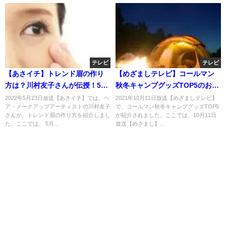
テレビ
テレビ
【あさイチ】トレンド眉の作り
【めざましテレビ】コールマン
方は？川村友子さんが伝授！5月
秋冬キャンプグッズTOP5のお取
30日
り寄せ！ファイアーディスク
2022年5月23日放送【あさイチ】では、ヘ
2021年10月11日放送【めざましテレビ】
ア・メークアップアーティストの川村友子
で、コールマン秋冬キャンプグッズTOP5
も？10月11日
さんが、トレンド眉の作り方を紹介しまし
が紹介されました。ここでは、10月11日
た。ここでは、 5月...
放送【めざまし】...