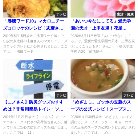
テレビ
生活・健康
「沸騰ワード10」マカロニチー
「あいつ今なにしてる」愛光学
ズコロッケのレシピ！志麻さん
園の天才・上甲友規！花屋
が伝授！
BOTANICで革命？
2020年5月15日放送「沸騰ワード10」で、
2020年3月11日放送「あいつ今なにして
伝説の家政婦の志麻さんのマカロニチーズ
る」で、愛媛の愛光学園の天才・上甲友規
コロッケのレシピが公開されました。ここ
(じょうこうともき）さんが、一橋大学進
では、「沸騰ワード...
学後 AGC（前旭硝子...
テレビ
テレビ
【ニノさん】防災グッズおすす
「めざまし」ゴッホの玉葱のス
めは？非常用簡易トイレ・ソー
ープの公式レシピ！スープスト
ラーチャージャー・消える魔
ックトーキョー！
2021年11月21日放送【ニノさん】で、ソ
2020年４月30日放送「めざまし」のイノ
ナエルワークス代表の高荷智也さんが、備
調にて、スープストックトーキョーのゴッ
球・浄水器？11月21日
えていれば安心の防災グッズを紹介しまし
ホの玉葱のスープの公式レシピが紹介され
た。ここでは、 11...
ました。ここでは、「め...