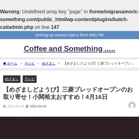
Warning
: Undefined array key "page" in
/home/migranamor/c-
something.com/public_html/wp-content/plugins/batch-
cat/admin.php
on line
147
picking up various topics from daily life
Coffee and Something .....
ホーム
テレビ
めざまし
【めざましどようび】三菱ブレッドオープンの
お取り寄せ！小関裕太おすすめ！4月16日
めざまし
テレビ
【めざましどようび】三菱ブレッドオープンのお
取り寄せ！小関裕太おすすめ！4月16日
2022-04-16
2022-04-16