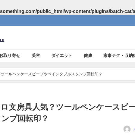
something.com/public_html/wp-content/plugins/batch-cat/
.
お取り寄せ
美容
ダイエット
健康
家事テク・収納
？ツールペンケースピープやペインタブルスタンプ回転印？
トロ文房具人気？ツールペンケースピ
タンプ回転印？