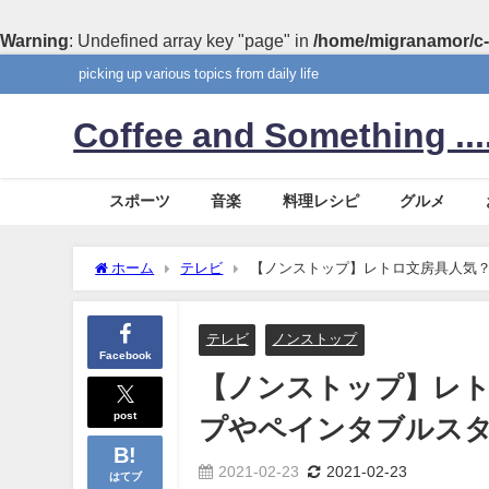
Warning
: Undefined array key "page" in
/home/migranamor/c-
picking up various topics from daily life
Coffee and Something ....
スポーツ
音楽
料理レシピ
グルメ
ホーム
テレビ
【ノンストップ】レトロ文房具人気
テレビ
ノンストップ
Facebook
【ノンストップ】レ
post
プやペインタブルス
2021-02-23
2021-02-23
はてブ