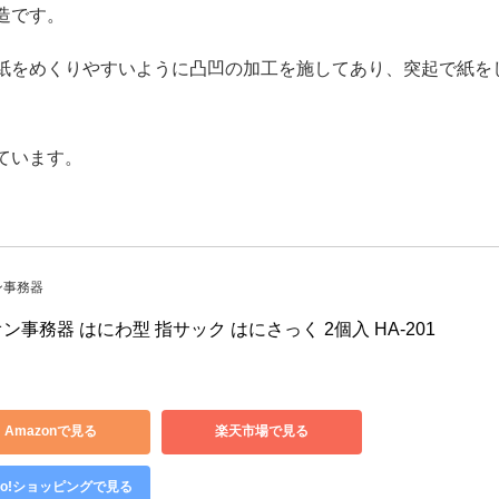
アで１パックとなっています。
側はリブ状になっているため指に程よくフィットし、紙をめく
造です。
紙をめくりやすいように凸凹の加工を施してあり、突起で紙を
ています。
ン事務器
ン事務器 はにわ型 指サック はにさっく 2個入 HA-201