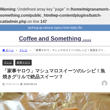
Warning
: Undefined array key "page" in
/home/migranamor/c-
something.com/public_html/wp-content/plugins/batch-
cat/admin.php
on line
147
picking up various topics from daily life
Coffee and Something .....
ホーム
テレビ
「家事ヤロウ」マシュマロスイーツのレシピ！魚焼きグリル
で絶品スイーツ？
テレビ
家事ヤロウ
「家事ヤロウ」マシュマロスイーツのレシピ！魚
焼きグリルで絶品スイーツ？
2020-05-14
2020-05-14