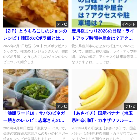
テレビ
イベント
【ZIP】とうもろこしのジョンの
豊川桜まつり2026の日程・ライ
レシピ！韓国のズボラ飯とは？2
トアップ時間や屋台は？アクセ
月2日
スや駐車場は？
2022年2月2日放送【ZIP】のズボラ飯クラ
愛知県豊川市のとよかわ桜まつり2026に
シックで、韓国のミンジョンさんが、韓国
ついて、開催日程や場所、ライトアップ時
のズボラ飯、とうもろこしのジョンのレシ
間、屋台の出店、アクセスや駐車場等気に
ピについて紹介しま...
なりますよね。ここでは、...
テレビ
テレビ
「沸騰ワード10」サバのビネガ
【あさイチ】国産バナナ（埼玉
ー焼きのレシピ！志麻さんのス
県神奈川町・カネザワフルーツ
ゴ技料理！
リゾート）の食べチョクお取り
2020年4月10日放送「沸騰ワード10」で、
2021年4月20日放送【あさイチ】で、国産
伝説の家政婦の志麻さんのサバのビネガー
バナナ（埼玉県神奈川町・カネザワフルー
寄せ！4月20日
焼きのレシピが公開されました。ここで
ツリゾート）が紹介されました。ここで