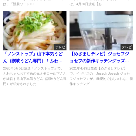
は、「沸騰ワード10...
は、4月20日放送【あ...
テレビ
テレビ
「ノンストップ」山下本気うど
【めざましテレビ】ジョセフジ
ん（讃岐うどん専門）！ふわち
ョセフの新作キッチングッズと
ゃんおすすめ！
は？お取り寄せは？4月9日
2020年5月5日放送「ノンストップ」で、
2021年4月9日放送【めざましテレビ】
ふわちゃんおすすめの元オモロー山下さん
で、イギリスの「Joseph Joseph ジョセ
が経営する山下本気うどん（讃岐うどん専
フジョセフ」が、機能的でおしゃれな、新
門）が紹介されました。...
作キッチング...