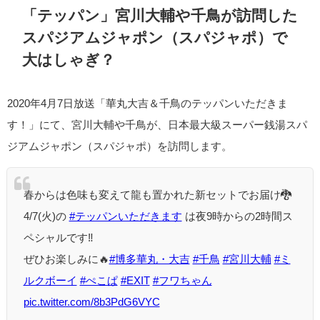
「テッパン」宮川大輔や千鳥が訪問した
スパジアムジャポン（スパジャポ）で
大はしゃぎ？
2020年4月7日放送「華丸大吉＆千鳥のテッパンいただきま
す！」にて、宮川大輔や千鳥が、日本最大級スーパー銭湯スパ
ジアムジャポン（スパジャポ）を訪問します。
春からは色味も変えて龍も置かれた新セットでお届け🐉
4/7(火)の
#テッパンいただきます
は夜9時からの2時間ス
ペシャルです‼️
ぜひお楽しみに🔥
#博多華丸・大吉
#千鳥
#宮川大輔
#ミ
ルクボーイ
#ぺこぱ
#EXIT
#フワちゃん
pic.twitter.com/8b3PdG6VYC