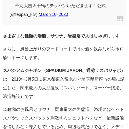
— 華丸大吉＆千鳥のテッパンいただきます！公式
(@teppan_ktv)
March 10, 2020
さまざまな種類の湯船、サウナ、岩盤浴で大はしゃぎ
します!
さらに、風呂上がりのフードコートではお酒を飲みながらホロ
酔いトークします。
スパジアムジャポン（SPADIUM JAPON、通称：スパジャポ）
は、2019年3月5日に東京都東久留米市と埼玉県新座市の境に誕
生した、関東最大の大型温泉（スパリゾート、スーパー銭湯、
温浴施設）です。
15種類のお風呂とサウナ、関東最大の岩盤浴、浴場にはヘッド
スパやシックスパックを刺激するジェットバスなど、最新設備
を惜しみなく導入しているため、周辺地域だけでなく、メディ