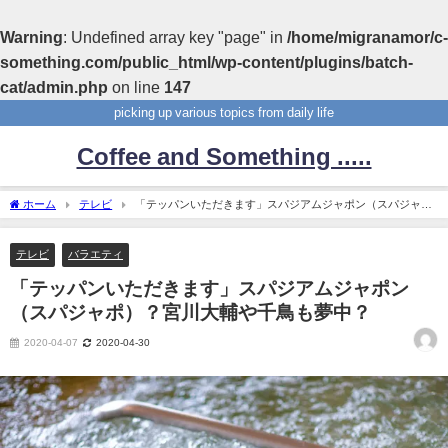
Warning
: Undefined array key "page" in
/home/migranamor/c-
something.com/public_html/wp-content/plugins/batch-
cat/admin.php
on line
147
picking up various topics from daily life
Coffee and Something .....
ホーム
テレビ
「テッパンいただきます」スパジアムジャポン（スパジャ
ポ）？宮川大輔や千鳥も夢中？
テレビ
バラエティ
「テッパンいただきます」スパジアムジャポン
（スパジャポ）？宮川大輔や千鳥も夢中？
2020-04-07
2020-04-30