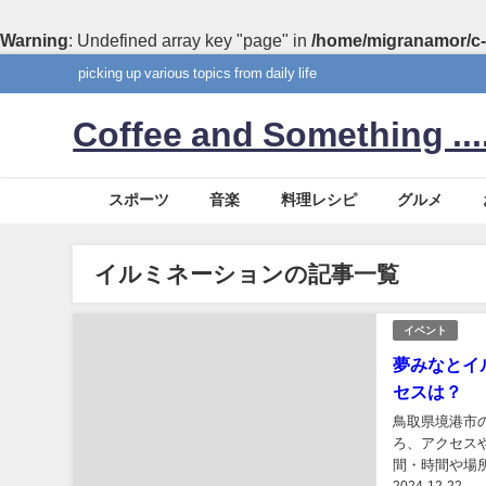
Warning
: Undefined array key "page" in
/home/migranamor/c-
picking up various topics from daily life
Coffee and Something ....
スポーツ
音楽
料理レシピ
グルメ
イルミネーションの記事一覧
イベント
夢みなとイ
セスは？
鳥取県境港市
ろ、アクセス
間・時間や場所
2024-12-22