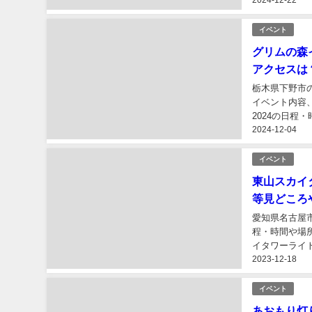
イベント
グリムの森
アクセスは
栃木県下野市
イベント内容
2024の日程
2024-12-04
イベント
東山スカイ
等見どころ
愛知県名古屋
程・時間や場
イタワーライ
2023-12-18
ろ、アクセスや
イベント
あおもり灯