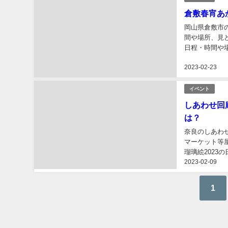
倉敷春宵あ
岡山県倉敷市
間や場所、見
日程・時間や場
2023-02-23
イベント
しあわせ回
は？
奈良のしあわ
マーケット等
瑠璃絵202
2023-02-09
スや駐車場、魅
1