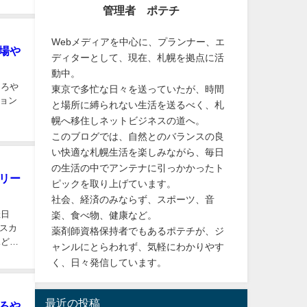
管理者 ポテチ
Webメディアを中心に、プランナー、エ
場や
ディターとして、現在、札幌を拠点に活
動中。
ころや
東京で多忙な日々を送っていたが、時間
ョン
と場所に縛られない生活を送るべく、札
幌へ移住しネットビジネスの道へ。
このブログでは、自然とのバランスの良
い快適な札幌生活を楽しみながら、毎日
の生活の中でアンテナに引っかかったト
リー
ピックを取り上げています。
社会、経済のみならず、スポーツ、音
催日
楽、食べ物、健康など。
スカ
薬剤師資格保持者でもあるポテチが、ジ
見どこ
ャンルにとらわれず、気軽にわかりやす
く、日々発信しています。
最近の投稿
ろや