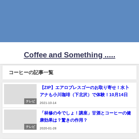
Coffee and Something .....
コーヒーの記事一覧
【ZIP】エアロプレスゴーのお取り寄せ！水卜
アナも小川珈琲（下北沢）で体験！10月14日
テレビ
2021-10-14
「林修の今でしょ！講座」甘酒とコーヒーの健
康効果は？驚きの作用？
テレビ
2020-01-28