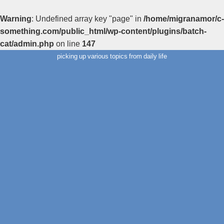
Warning
: Undefined array key "page" in
/home/migranamor/c-
something.com/public_html/wp-content/plugins/batch-
cat/admin.php
on line
147
picking up various topics from daily life