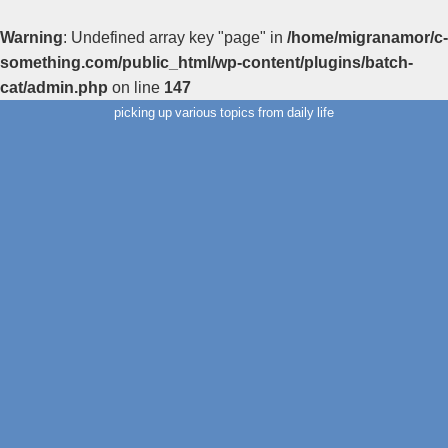
Warning
: Undefined array key "page" in
/home/migranamor/c-
something.com/public_html/wp-content/plugins/batch-
cat/admin.php
on line
147
picking up various topics from daily life