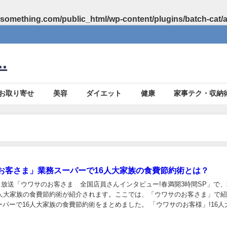
something.com/public_html/wp-content/plugins/batch-cat/
.