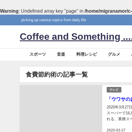
Warning
: Undefined array key "page" in
/home/migranamor/c-
picking up various topics from daily life
Coffee and Something ....